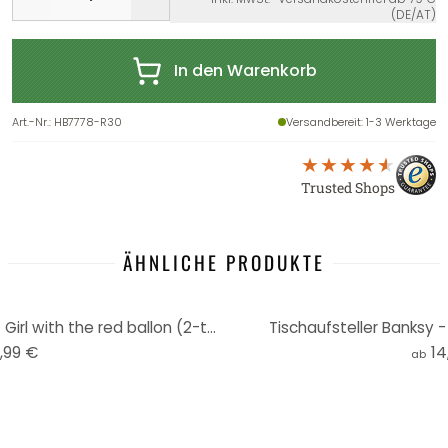
(DE/AT)
In den Warenkorb
Art.-Nr.
:
HB7778-R30
Versandbereit
: 1-3 Werktage
Trusted Shops
ÄHNLICHE PRODUKTE
Holzdeko Mahagoni - Banksy - Girl with the red ballon (2-teilig)
Tischaufsteller Banksy - 
,99 €
14
ab