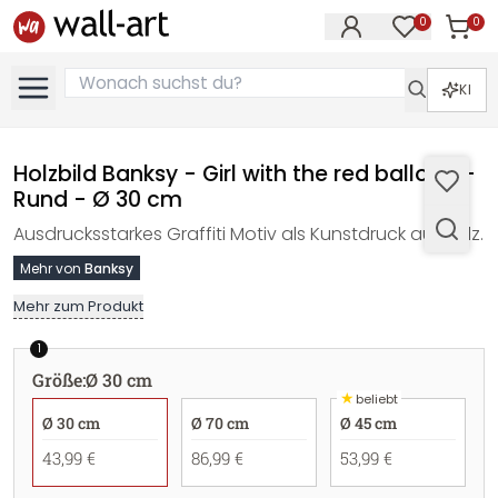
0
0
Artike
Artikel im M
KI
Holzbild Banksy - Girl with the red balloon -
Rund - Ø 30 cm
Ausdrucksstarkes Graffiti Motiv als Kunstdruck auf Holz.
Mehr von
Banksy
Mehr zum Produkt
1
Größe
:
Ø 30 cm
★
beliebt
Ø 30 cm
Ø 70 cm
Ø 45 cm
43,99 €
86,99 €
53,99 €