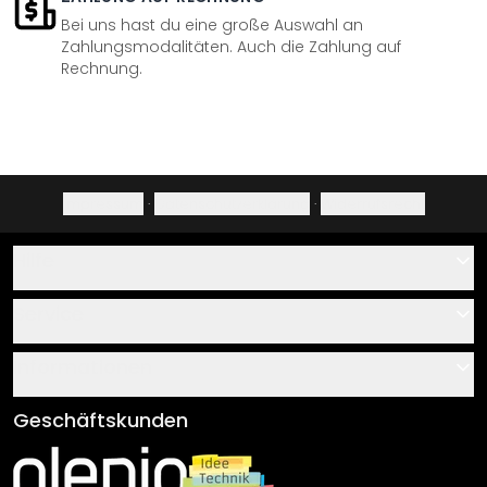
Bei uns hast du eine große Auswahl an
Zahlungsmodalitäten. Auch die Zahlung auf
Rechnung.
Impressum
·
Datenschutzerklärung
·
Widerrufsrecht
Hilfe
Kontakt
Service
Über uns
Gutscheine
Informationen
Fragen & Antworten
Klebe- und Montageanleitungen
AGB
Geschäftskunden
Material Übersicht
Impressum
Newsletter An-/Abmeldung