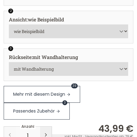
2
Ansicht
:
wie Beispielbild
3
Rückseite
:
mit Wandhalterung
39
Mehr mit diesem Design
3
Passendes Zubehör
43,99 €
Anzahl
inkl. MwSt. · Versandkostenfrei ab 79 €