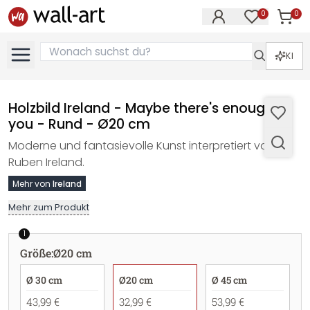
0
0
Artike
Artikel im M
KI
Holzbild Ireland - Maybe there's enough to
you - Rund - Ø20 cm
Moderne und fantasievolle Kunst interpretiert von
Ruben Ireland.
Mehr von
Ireland
Mehr zum Produkt
1
Größe
:
Ø20 cm
Ø 30 cm
Ø20 cm
Ø 45 cm
43,99 €
32,99 €
53,99 €