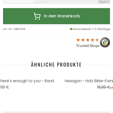
(DE/AT)
In den Warenkorb
Art.-Nr.
:
HB83941
Versandbereit
: 1-3 Werktage
Trusted Shops
ÄHNLICHE PRODUKTE
-12%
there's enough to you - Rund
Hexagon - Holz Birke-Furni
,99 €
16,99 €
a