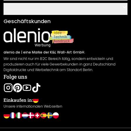
Über uns
Gutscheine
Informationen
Fragen & Antworten
Klebe- und Montageanleitungen
AGB
Geschäftskunden
Material Übersicht
Impressum
Newsletter An-/Abmeldung
Versand & Zahlung
Sendungsverfolgung
Rücksendung
alenio.de
| eine Marke der K&L Wall-Art GmbH.
Wir sind nicht nur im B2C Bereich tätig, sondern entwickeln und
Widerrufsrecht
produzieren auch für viele Gewerbekunden in ganz Deutschland
Datenschutzerklärung
Digitaldrucke und Werbetechnik am Standort Berlin.
Folge uns
Gewährleistung
Leistungserklärung / CE-Zeichen
Cookie Einstellungen
Einkaufen in:
Unsere internationalen Webseiten