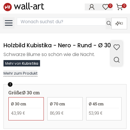
0
0
Artike
Artikel im M
KI
Holzbild Kubistika - Nero - Rund - Ø 30 cm
Schwarze Blume so schön wie die Nacht.
Mehr von
Kubistika
Mehr zum Produkt
1
Größe
:
Ø 30 cm
Ø 30 cm
Ø 70 cm
Ø 45 cm
43,99 €
86,99 €
53,99 €