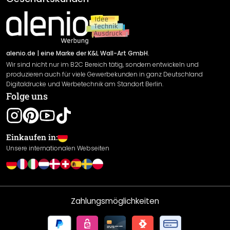
Material Übersicht
Impressum
Newsletter An-/Abmeldung
Versand & Zahlung
Sendungsverfolgung
Rücksendung
alenio.de
| eine Marke der K&L Wall-Art GmbH.
Wir sind nicht nur im B2C Bereich tätig, sondern entwickeln und
Widerrufsrecht
produzieren auch für viele Gewerbekunden in ganz Deutschland
Datenschutzerklärung
Digitaldrucke und Werbetechnik am Standort Berlin.
Folge uns
Gewährleistung
Leistungserklärung / CE-Zeichen
Cookie Einstellungen
Einkaufen in:
Unsere internationalen Webseiten
Zahlungsmöglichkeiten