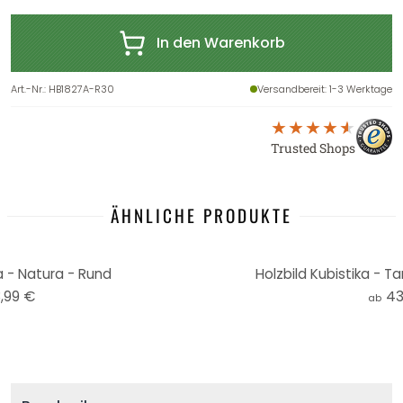
In den Warenkorb
Art.-Nr.
:
HB1827A-R30
Versandbereit
: 1-3 Werktage
Trusted Shops
ÄHNLICHE PRODUKTE
a - Natura - Rund
Holzbild Kubistika - T
,99 €
43
ab