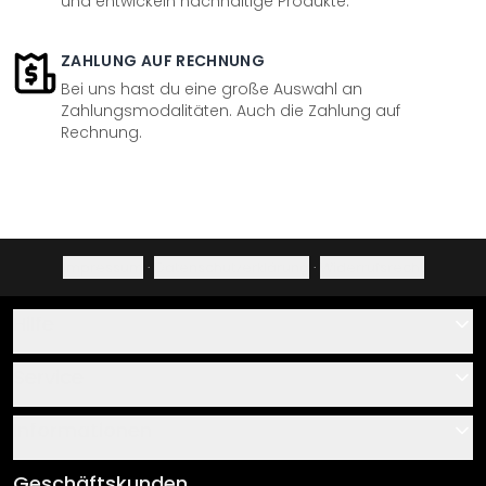
und entwickeln nachhaltige Produkte.
ZAHLUNG AUF RECHNUNG
Bei uns hast du eine große Auswahl an
Zahlungsmodalitäten. Auch die Zahlung auf
Rechnung.
Impressum
·
Datenschutzerklärung
·
Widerrufsrecht
Hilfe
Kontakt
Service
Über uns
Gutscheine
Informationen
Fragen & Antworten
Klebe- und Montageanleitungen
AGB
Geschäftskunden