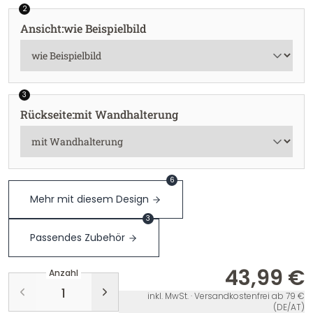
2
Ansicht
:
wie Beispielbild
3
Rückseite
:
mit Wandhalterung
6
Mehr mit diesem Design
3
Passendes Zubehör
43,99 €
Anzahl
inkl. MwSt. · Versandkostenfrei ab 79 €
(DE/AT)