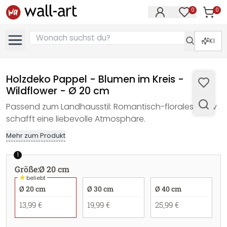
0
0
Artike
Artikel im M
KI
Holzdeko Pappel - Blumen im Kreis -
Wildflower - Ø 20 cm
Passend zum Landhausstil: Romantisch-florales Motiv
schafft eine liebevolle Atmosphäre.
Mehr zum Produkt
1
Größe
:
Ø 20 cm
★
beliebt
Ø 20 cm
Ø 30 cm
Ø 40 cm
13,99 €
19,99 €
25,99 €