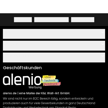
Impressum
·
Datenschutzerklärung
·
Widerrufsrecht
Hilfe
Kontakt
Service
Über uns
Gutscheine
Informationen
Fragen & Antworten
Klebe- und Montageanleitungen
AGB
Geschäftskunden
Material Übersicht
Impressum
Newsletter An-/Abmeldung
Versand & Zahlung
Sendungsverfolgung
Rücksendung
alenio.de
| eine Marke der K&L Wall-Art GmbH.
Wir sind nicht nur im B2C Bereich tätig, sondern entwickeln und
Widerrufsrecht
produzieren auch für viele Gewerbekunden in ganz Deutschland
Datenschutzerklärung
Digitaldrucke und Werbetechnik am Standort Berlin.