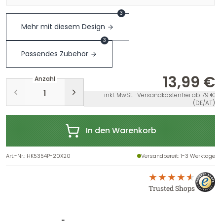
3
Mehr mit diesem Design
3
Passendes Zubehör
13,99 €
Anzahl
inkl. MwSt. · Versandkostenfrei ab 79 €
(DE/AT)
In den Warenkorb
Art.-Nr.
:
HK5354P-20X20
Versandbereit
: 1-3 Werktage
Trusted Shops