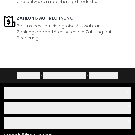
und entwickeln nachhaltige Produkte.
ZAHLUNG AUF RECHNUNG
Bei uns hast du eine große Auswahl an
Zahlungsmodalitäten. Auch die Zahlung auf
Rechnung.
Impressum
·
Datenschutzerklärung
·
Widerrufsrecht
Hilfe
Kontakt
Service
Über uns
Gutscheine
Informationen
Fragen & Antworten
Klebe- und Montageanleitungen
AGB