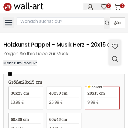
0
0
Artike
Artikel im M
KI
Holzkunst Pappel - Musik Herz - 20x15 cm
Zeigen Sie Ihre Liebe zur Musik!
Mehr zum Produkt
1
Größe
:
20x15 cm
★
beliebt
30x23 cm
40x30 cm
20x15 cm
18,99 €
25,99 €
9,99 €
50x38 cm
60x45 cm