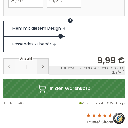
29,99 €
49,99 €
1
Mehr mit diesem Design
3
Passendes Zubehör
9,99 €
Anzahl
inkl. MwSt. · Versandkostenfrei ab 79 €
(DE/AT)
In den Warenkorb
Art.-Nr.
:
HK4030P1
Versandbereit
: 1-3 Werktage
Trusted Shops