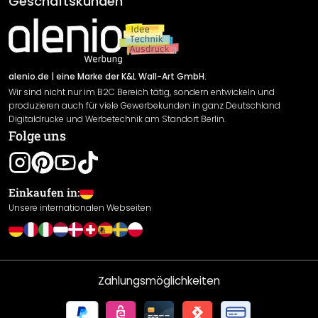
Geschäftskunden
Material Übersicht
Impressum
Newsletter An-/Abmeldung
Versand & Zahlung
Sendungsverfolgung
Rücksendung
alenio.de
| eine Marke der K&L Wall-Art GmbH.
Wir sind nicht nur im B2C Bereich tätig, sondern entwickeln und
Widerrufsrecht
produzieren auch für viele Gewerbekunden in ganz Deutschland
Datenschutzerklärung
Digitaldrucke und Werbetechnik am Standort Berlin.
Folge uns
Gewährleistung
Leistungserklärung / CE-Zeichen
Cookie Einstellungen
Einkaufen in:
Unsere internationalen Webseiten
Zahlungsmöglichkeiten