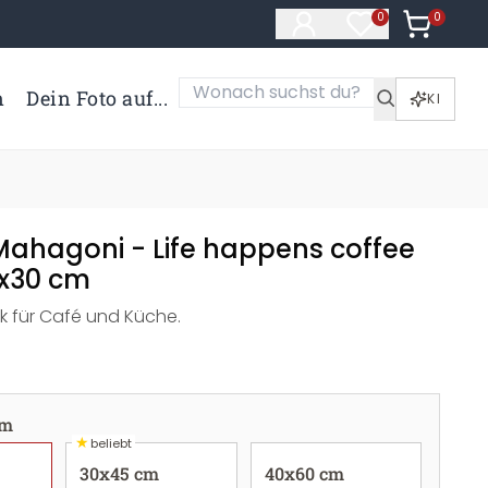
0
Artikel i
0
Artikel im Merk
n
Dein Foto auf...
KI
Mahagoni - Life happens coffee
0x30 cm
ick für Café und Küche.
cm
★
beliebt
30x45 cm
40x60 cm