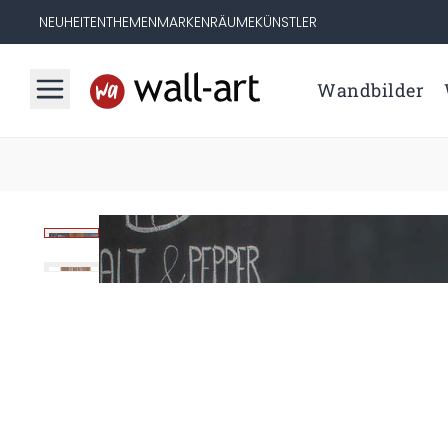
NEUHEITEN
THEMEN
MARKEN
RÄUME
KÜNSTLER
Wandbilder