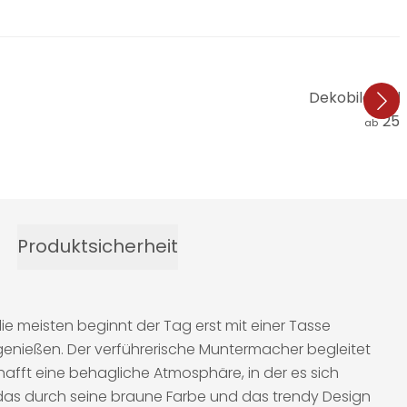
Dekobild Mah
25,
ab
Produktsicherheit
ie meisten beginnt der Tag erst mit einer Tasse
genießen. Der verführerische Muntermacher begleitet
fft eine behagliche Atmosphäre, in der es sich
 das durch seine braune Farbe und das trendy Design