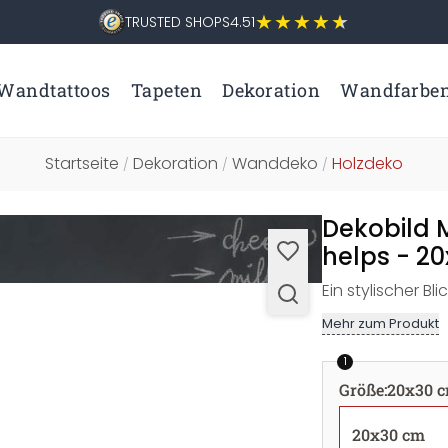
TRUSTED SHOPS
4.51
Wandtattoos
Tapeten
Dekoration
Wandfarbe
Startseite
Dekoration
Wanddeko
Holzdeko
/
/
/
Dekobild 
helps - 2
Ein stylischer Bl
Mehr zum Produkt
1
Größe
:
20x30 
20x30 cm