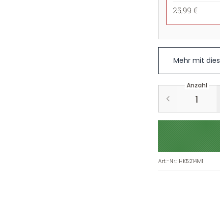
25,99 €
Mehr mit die
Anzahl
Art.-Nr.
:
HK5214M1