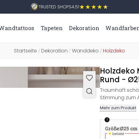
TRUSTED SHOPS
4.51
Wandtattoos
Tapeten
Dekoration
Wandfarbe
Startseite
Dekoration
Wanddeko
Holzdeko
/
/
/
Holzdeko 
Rund - Ø
Traumhaft schö
Stimmung zum A
Mehr zum Produkt
1
Größe
:
Ø25 cm
★
beliebt