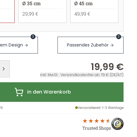
Ø 35 cm
Ø 45 cm
29,99 €
49,99 €
3
3
sem Design
Passendes Zubehör
19,99 €
inkl. MwSt. · Versandkostenfrei ab 79 € (DE/AT)
In den Warenkorb
25
Versandbereit
: 1-3 Werktage
Trusted Shops