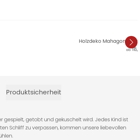
Holzdeko Mahagoni - Hei
18,
ab
Produktsicherheit
 gespielt, getobt und gekuschelt wird. Jedes Kind ist
en Schliff zu verpassen, kommen unsere liebevollen
ühlen.