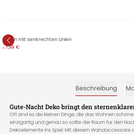
tballon mit senkrechten Linien
7,99 €
ab
Beschreibung
Ma
Gute-Nacht Deko bringt den sternenklar
Oft sind es die kleinen Dinge, die das Wohnen schöne
einzigartig und genau so sollte der Raum für den Na
Dekoelemente ins Spiel. Mit diesem Wandaccessoire a