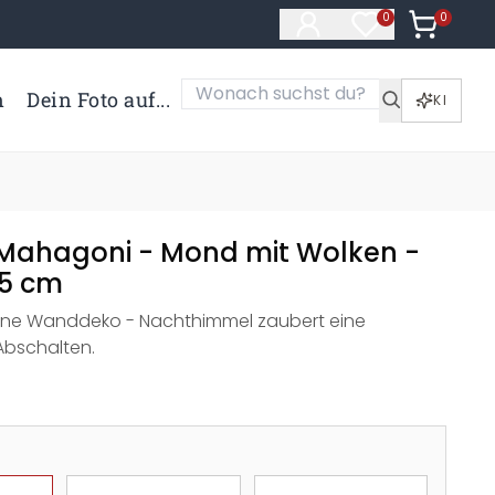
0
Artikel i
0
Artikel im Merk
n
Dein Foto auf...
KI
Mahagoni - Mond mit Wolken -
25 cm
ne Wanddeko - Nachthimmel zaubert eine
bschalten.