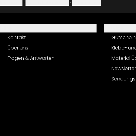
Impressum
·
Datenschutzerklärung
·
Widerrufsrecht
Hilfe
Service
Kontakt
Gutschein
Über uns
Klebe- un
Fragen & Antworten
Material Ü
Newslette
Sendungs