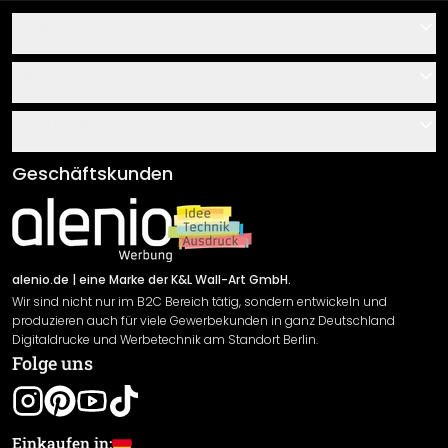
Hilfe
Kontakt
Service
Über uns
Gutscheine
Informationen
Fragen & Antworten
Klebe- und Montageanleitungen
AGB
Geschäftskunden
Material Übersicht
Impressum
Newsletter An-/Abmeldung
Versand & Zahlung
Sendungsverfolgung
Rücksendung
alenio.de
| eine Marke der K&L Wall-Art GmbH.
Wir sind nicht nur im B2C Bereich tätig, sondern entwickeln und
Widerrufsrecht
produzieren auch für viele Gewerbekunden in ganz Deutschland
Datenschutzerklärung
Digitaldrucke und Werbetechnik am Standort Berlin.
Folge uns
Gewährleistung
Leistungserklärung / CE-Zeichen
Cookie Einstellungen
Einkaufen in: