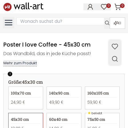
0
0
Artike
Artikel im M
KI
Poster I love Coffee - 45x30 cm
Das Wandbild, das in jede Küche passt!
Mehr zum Produkt
1
Größe
:
45x30 cm
100x70 cm
140x90 cm
160x105 cm
24,90 €
49,90 €
59,90 €
★
beliebt
45x30 cm
60x40 cm
75x50 cm