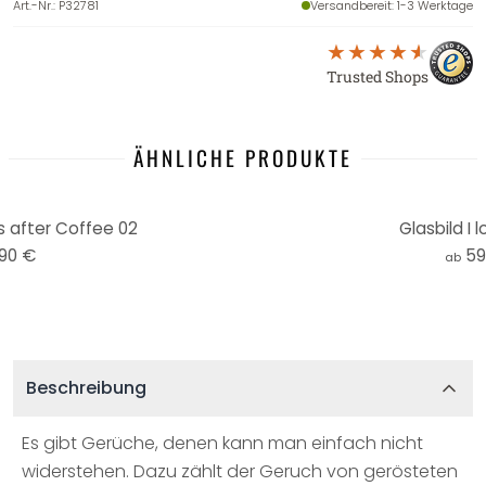
Art.-Nr.
:
P32781
Versandbereit
: 1-3 Werktage
Trusted Shops
ÄHNLICHE PRODUKTE
s after Coffee 02
Glasbild I 
,90 €
59
ab
Beschreibung
Es gibt Gerüche, denen kann man einfach nicht
widerstehen. Dazu zählt der Geruch von gerösteten