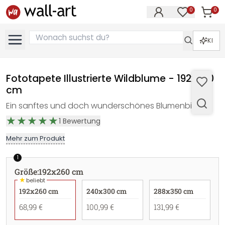
0
0
Artike
Artikel im M
KI
Fototapete Illustrierte Wildblume - 192x260
cm
Ein sanftes und doch wunderschönes Blumenbild!
1
Bewertung
Mehr zum Produkt
1
Größe
:
192x260 cm
★
beliebt
192x260 cm
240x300 cm
288x350 cm
68,99 €
100,99 €
131,99 €