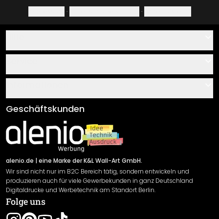
Impressum
·
Datenschutzerklärung
·
Widerrufsrecht
Hilfe
Kontakt
Service
Über uns
Gutscheine
Informationen
Fragen & Antworten
Klebe- und Montageanleitungen
AGB
Geschäftskunden
Material Übersicht
Impressum
Newsletter An-/Abmeldung
Versand & Zahlung
Sendungsverfolgung
Rücksendung
alenio.de
| eine Marke der K&L Wall-Art GmbH.
Wir sind nicht nur im B2C Bereich tätig, sondern entwickeln und
Widerrufsrecht
produzieren auch für viele Gewerbekunden in ganz Deutschland
Datenschutzerklärung
Digitaldrucke und Werbetechnik am Standort Berlin.
Folge uns
Gewährleistung