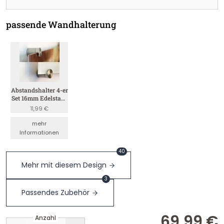
passende Wandhalterung
Abstandshalter 4-er
Set 16mm Edelstahl
(Satin 4mm)
11,99 €
mehr
Informationen
40
Mehr mit diesem Design
3
Passendes Zubehör
69,99 €
Anzahl