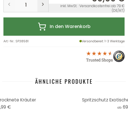
inkl. MwSt. · Versandkostenfrei ab 79 €
(DE/AT)
In den Warenkorb
Art.-Nr.
:
SP38581
Versandbereit
: 1-3 Werktage
Trusted Shops
ÄHNLICHE PRODUKTE
rocknete Kräuter
Spritzschutz Exotisc
,99 €
69
ab