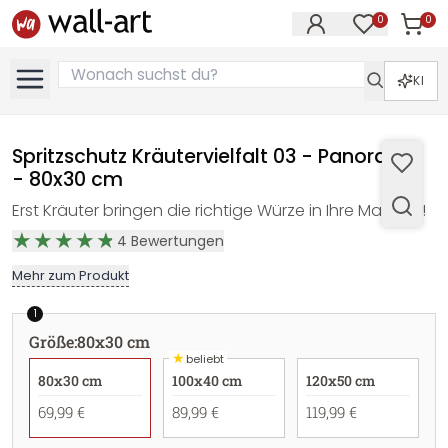
0
0
Artike
Artikel im M
KI
Spritzschutz Kräutervielfalt 03 - Panorama
- 80x30 cm
Erst Kräuter bringen die richtige Würze in Ihre Mahlzeit!
4
Bewertungen
Mehr zum Produkt
1
Größe
:
80x30 cm
★
beliebt
80x30 cm
100x40 cm
120x50 cm
69,99 €
89,99 €
119,99 €