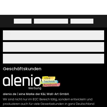
Impressum
·
Datenschutzerklärung
·
Widerrufsrecht
Hilfe
Kontakt
Service
Über uns
Gutscheine
Informationen
Fragen & Antworten
Klebe- und Montageanleitungen
AGB
Geschäftskunden
Material Übersicht
Impressum
Newsletter An-/Abmeldung
Versand & Zahlung
Sendungsverfolgung
Rücksendung
alenio.de
| eine Marke der K&L Wall-Art GmbH.
Wir sind nicht nur im B2C Bereich tätig, sondern entwickeln und
Widerrufsrecht
produzieren auch für viele Gewerbekunden in ganz Deutschland