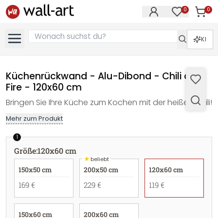
0
0
Artike
Artikel im M
KI
Küchenrückwand - Alu-Dibond - Chili on
Fire - 120x60 cm
Bringen Sie Ihre Küche zum Kochen mit der heißen Chili!
Mehr zum Produkt
1
Größe
:
120x60 cm
★
beliebt
150x50 cm
200x50 cm
120x60 cm
169 €
229 €
119 €
150x60 cm
200x60 cm