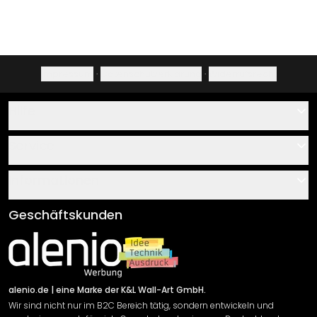
Impressum
·
Datenschutzerklärung
·
Widerrufsrecht
Hilfe
Kontakt
Service
Über uns
Gutscheine
Informationen
Fragen & Antworten
Klebe- und Montageanleitungen
AGB
Geschäftskunden
Material Übersicht
Impressum
Newsletter An-/Abmeldung
Versand & Zahlung
Sendungsverfolgung
Rücksendung
alenio.de
| eine Marke der K&L Wall-Art GmbH.
Wir sind nicht nur im B2C Bereich tätig, sondern entwickeln und
Widerrufsrecht