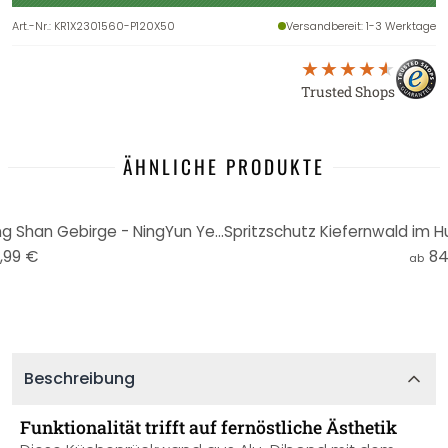
Art.-Nr.
:
KR1X2301560-P120X50
Versandbereit
: 1-3 Werktage
Trusted Shops
ÄHNLICHE PRODUKTE
Wandbild Kiefernwald im Huang Shan Gebirge - NingYun Ye - Panorama - Alu-Dibond
,99 €
84
ab
Beschreibung
Funktionalität trifft auf fernöstliche Ästhetik