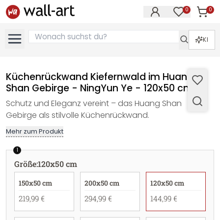
0
0
Artike
Artikel im M
KI
Küchenrückwand Kiefernwald im Huang
Shan Gebirge - NingYun Ye - 120x50 cm
Schutz und Eleganz vereint – das Huang Shan
Gebirge als stilvolle Küchenrückwand.
Mehr zum Produkt
1
Größe
:
120x50 cm
150x50 cm
200x50 cm
120x50 cm
219,99 €
294,99 €
144,99 €