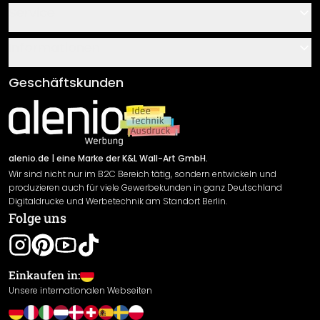
Kontakt
Service
Über uns
Gutscheine
Informationen
Fragen & Antworten
Klebe- und Montageanleitungen
AGB
Geschäftskunden
Material Übersicht
Impressum
Newsletter An-/Abmeldung
Versand & Zahlung
Sendungsverfolgung
Rücksendung
alenio.de
| eine Marke der K&L Wall-Art GmbH.
Wir sind nicht nur im B2C Bereich tätig, sondern entwickeln und
Widerrufsrecht
produzieren auch für viele Gewerbekunden in ganz Deutschland
Datenschutzerklärung
Digitaldrucke und Werbetechnik am Standort Berlin.
Folge uns
Gewährleistung
Leistungserklärung / CE-Zeichen
Cookie Einstellungen
Einkaufen in:
Unsere internationalen Webseiten