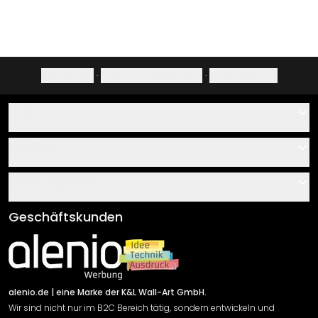
Impressum
·
Datenschutzerklärung
·
Widerrufsrecht
Hilfe
Kontakt
Service
Über uns
Gutscheine
Informationen
Fragen & Antworten
Klebe- und Montageanleitungen
AGB
Geschäftskunden
Material Übersicht
Impressum
Newsletter An-/Abmeldung
Versand & Zahlung
Sendungsverfolgung
Rücksendung
alenio.de
| eine Marke der K&L Wall-Art GmbH.
Wir sind nicht nur im B2C Bereich tätig, sondern entwickeln und
Widerrufsrecht