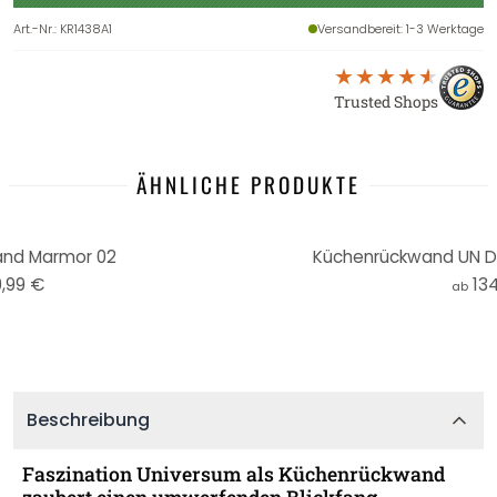
Art.-Nr.
:
KR1438A1
Versandbereit
: 1-3 Werktage
Trusted Shops
ÄHNLICHE PRODUKTE
nd Marmor 02
Küchenrückwand UN De
9,99 €
13
ab
Beschreibung
Faszination Universum als Küchenrückwand