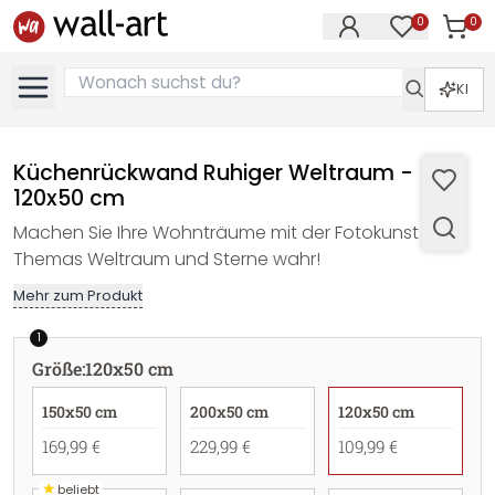
0
0
Artike
Artikel im M
KI
Küchenrückwand Ruhiger Weltraum -
120x50 cm
Machen Sie Ihre Wohnträume mit der Fotokunst des
Themas Weltraum und Sterne wahr!
Mehr zum Produkt
1
Größe
:
120x50 cm
150x50 cm
200x50 cm
120x50 cm
169,99 €
229,99 €
109,99 €
★
beliebt