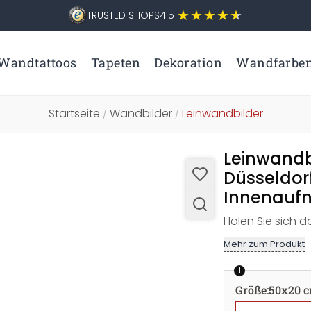
TRUSTED SHOPS
4.51
Wandtattoos
Tapeten
Dekoration
Wandfarbe
Startseite
Wandbilder
Leinwandbilder
/
/
Leinwandb
Düsseldor
Innenauf
Holen Sie sich d
Mehr zum Produkt
1
Größe
:
50x20 