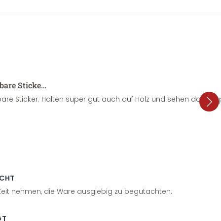
sbare Sticke…
are Sticker. Halten super gut auch auf Holz und sehen dazu su
ECHT
 Zeit nehmen, die Ware ausgiebig zu begutachten.
GT