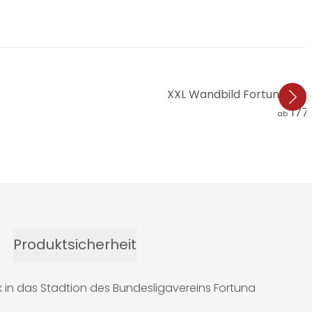
XXL Wandbild Fortuna Düs
177
ab
Produktsicherheit
k in das Stadtion des Bundesligavereins Fortuna