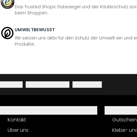
Das Trusted Shops Gütesiegel und der Käuferschutz sorg
beim Shoppen.
UMWELTBEWUSST
Wir setzen uns aktiv für den Schutz der Umwelt ein und 
Produkte.
Impressum
·
Datenschutzerklärung
·
Widerrufsrecht
Hilfe
Service
Kontakt
Gutschein
Über uns
Klebe- un