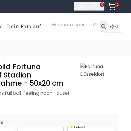
0
Artikel i
0
Artikel im Merk
n
Dein Foto auf...
KI
ild Fortuna
f Stadion
nahme - 50x20 cm
as Fußball-Feeling nach Hause!
cm
★
beliebt