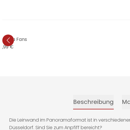
Fortuna Fans
9,99 €
Beschreibung
Ma
Die Leinwand im Panoramaformat ist in verschiedenen 
Düsseldorf. Sind Sie zum Anpfiff bereicht?