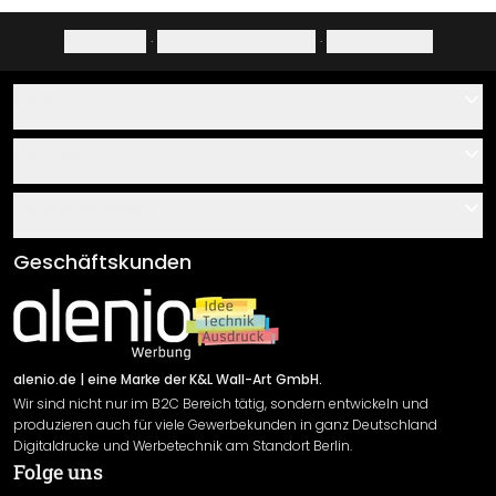
Impressum
·
Datenschutzerklärung
·
Widerrufsrecht
Hilfe
Kontakt
Service
Über uns
Gutscheine
Informationen
Fragen & Antworten
Klebe- und Montageanleitungen
AGB
Geschäftskunden
Material Übersicht
Impressum
Newsletter An-/Abmeldung
Versand & Zahlung
Sendungsverfolgung
Rücksendung
alenio.de
| eine Marke der K&L Wall-Art GmbH.
Wir sind nicht nur im B2C Bereich tätig, sondern entwickeln und
Widerrufsrecht
produzieren auch für viele Gewerbekunden in ganz Deutschland
Datenschutzerklärung
Digitaldrucke und Werbetechnik am Standort Berlin.
Folge uns
Gewährleistung