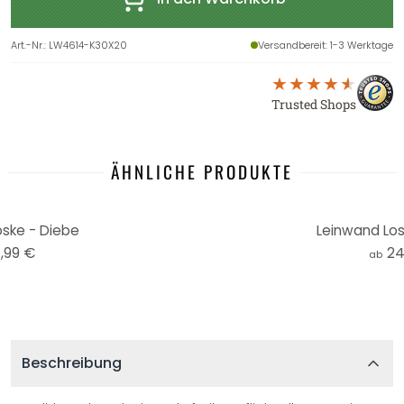
Art.-Nr.
:
LW4614-K30X20
Versandbereit
: 1-3 Werktage
Trusted Shops
ÄHNLICHE PRODUKTE
ske - Diebe
Leinwand Los
,99 €
24
ab
Beschreibung