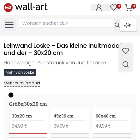
0
0
Artike
Artikel im M
KI
Leinwand Loske - Das kleine Inuitmädchen
und der - 30x20 cm
Hochwertiger Kunstdruck von Judith Loske.
Mehr von
Loske
Mehr zum Produkt
1
Größe
:
30x20 cm
30x20 cm
45x30 cm
60x40 cm
24,99 €
39,99 €
49,99 €