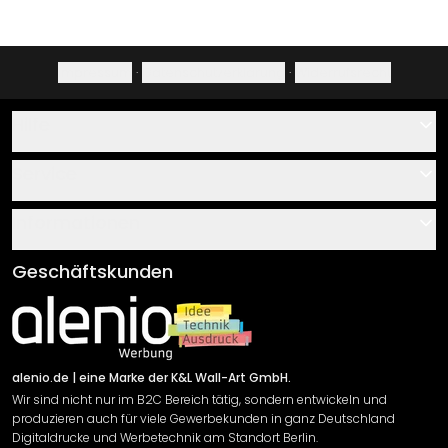
Impressum
·
Datenschutzerklärung
·
Widerrufsrecht
Hilfe
Kontakt
Service
Über uns
Gutscheine
Informationen
Fragen & Antworten
Klebe- und Montageanleitungen
AGB
Geschäftskunden
Material Übersicht
Impressum
Newsletter An-/Abmeldung
Versand & Zahlung
Sendungsverfolgung
Rücksendung
alenio.de
| eine Marke der K&L Wall-Art GmbH.
Wir sind nicht nur im B2C Bereich tätig, sondern entwickeln und
Widerrufsrecht
produzieren auch für viele Gewerbekunden in ganz Deutschland
Datenschutzerklärung
Digitaldrucke und Werbetechnik am Standort Berlin.