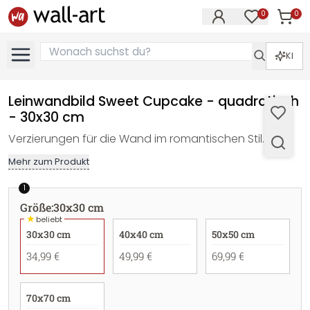
0
0
Artike
Artikel im M
KI
Leinwandbild Sweet Cupcake - quadratisch
- 30x30 cm
Verzierungen für die Wand im romantischen Stil.
Mehr zum Produkt
1
Größe
:
30x30 cm
★
beliebt
30x30 cm
40x40 cm
50x50 cm
34,99 €
49,99 €
69,99 €
70x70 cm