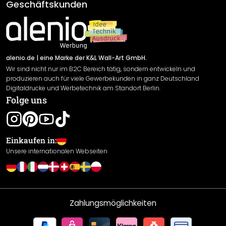
AGB
Geschäftskunden
Material Übersicht
Impressum
Newsletter An-/Abmeldung
Versand & Zahlung
Sendungsverfolgung
Rücksendung
alenio.de
| eine Marke der K&L Wall-Art GmbH.
Wir sind nicht nur im B2C Bereich tätig, sondern entwickeln und
Widerrufsrecht
produzieren auch für viele Gewerbekunden in ganz Deutschland
Datenschutzerklärung
Digitaldrucke und Werbetechnik am Standort Berlin.
Folge uns
Gewährleistung
Leistungserklärung / CE-Zeichen
Cookie Einstellungen
Einkaufen in:
Unsere internationalen Webseiten
Zahlungsmöglichkeiten