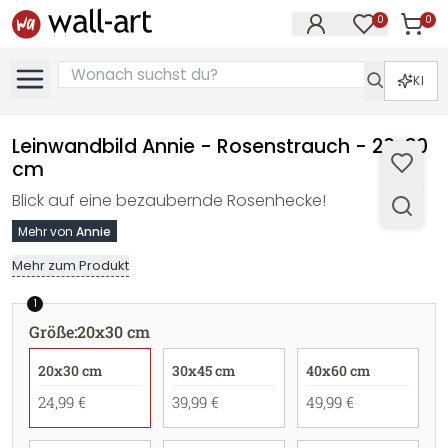
0
0
Artike
Artikel im M
KI
Leinwandbild Annie - Rosenstrauch - 20x30
cm
Blick auf eine bezaubernde Rosenhecke!
Mehr von
Annie
Mehr zum Produkt
1
Größe
:
20x30 cm
20x30 cm
30x45 cm
40x60 cm
24,99 €
39,99 €
49,99 €