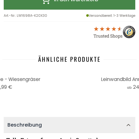
Art.-Nr.
:
LW1698A-K20X30
Versandbereit
: 1-3 Werktage
Trusted Shops
ÄHNLICHE PRODUKTE
ie - Wiesengräser
Leinwandbild An
,99 €
24
ab
Beschreibung