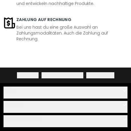
und entwickeln nachhaltige Produkte.
ZAHLUNG AUF RECHNUNG
Bei uns hast du eine große Auswahl an
Zahlungsmodalitäten. Auch die Zahlung auf
Rechnung.
Impressum
·
Datenschutzerklärung
·
Widerrufsrecht
Hilfe
Kontakt
Service
Über uns
Gutscheine
Informationen
Fragen & Antworten
Klebe- und Montageanleitungen