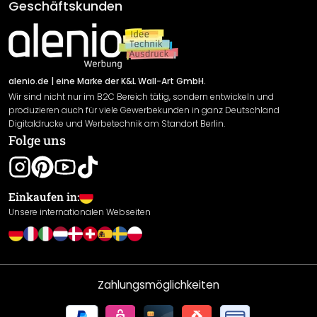
AGB
Geschäftskunden
Material Übersicht
Impressum
Newsletter An-/Abmeldung
Versand & Zahlung
Sendungsverfolgung
Rücksendung
alenio.de
| eine Marke der K&L Wall-Art GmbH.
Wir sind nicht nur im B2C Bereich tätig, sondern entwickeln und
Widerrufsrecht
produzieren auch für viele Gewerbekunden in ganz Deutschland
Datenschutzerklärung
Digitaldrucke und Werbetechnik am Standort Berlin.
Folge uns
Gewährleistung
Leistungserklärung / CE-Zeichen
Cookie Einstellungen
Einkaufen in:
Unsere internationalen Webseiten
Zahlungsmöglichkeiten