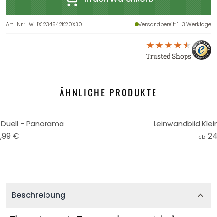
Art.-Nr.
:
LW-1X1234542K20X30
Versandbereit
: 1-3 Werktage
Trusted Shops
ÄHNLICHE PRODUKTE
 Duell - Panorama
Leinwandbild Klein
,99 €
24
ab
Beschreibung