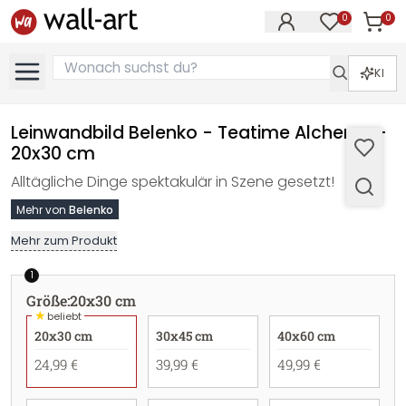
0
0
Artike
Artikel im M
KI
Leinwandbild Belenko - Teatime Alchemy -
20x30 cm
Alltägliche Dinge spektakulär in Szene gesetzt!
Mehr von
Belenko
Mehr zum Produkt
1
Größe
:
20x30 cm
★
beliebt
20x30 cm
30x45 cm
40x60 cm
24,99 €
39,99 €
49,99 €