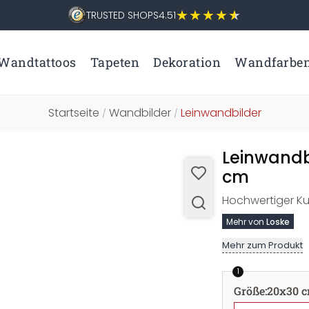
TRUSTED SHOPS
4.51
Wandtattoos
Tapeten
Dekoration
Wandfarbe
Startseite
Wandbilder
Leinwandbilder
/
/
Leinwandbi
cm
Hochwertiger Ku
Mehr von
Loske
Mehr zum Produkt
1
Größe
:
20x30 