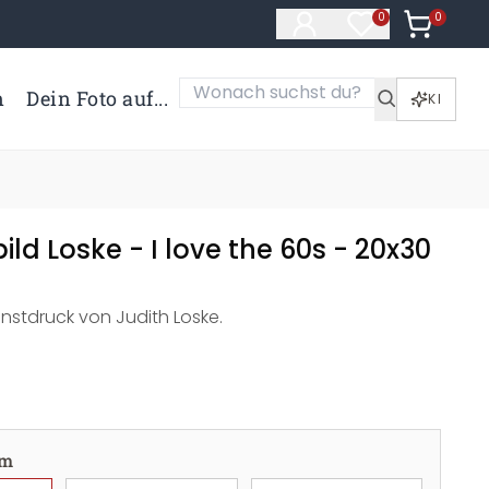
0
Artikel i
0
Artikel im Merk
n
Dein Foto auf...
KI
ld Loske - I love the 60s - 20x30
nstdruck von Judith Loske.
cm