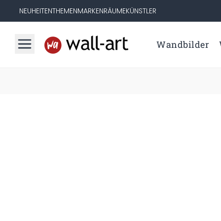
NEUHEITEN
THEMEN
MARKEN
RÄUME
KÜNSTLER
Wandbilder