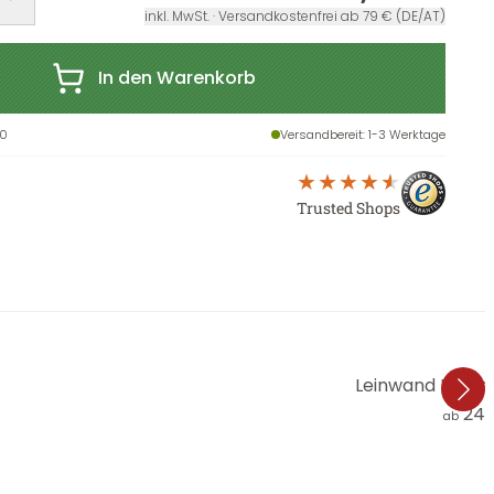
inkl. MwSt. · Versandkostenfrei ab 79 € (DE/AT)
In den Warenkorb
0
Versandbereit
: 1-3 Werktage
Trusted Shops
Leinwand Loske
24,
ab