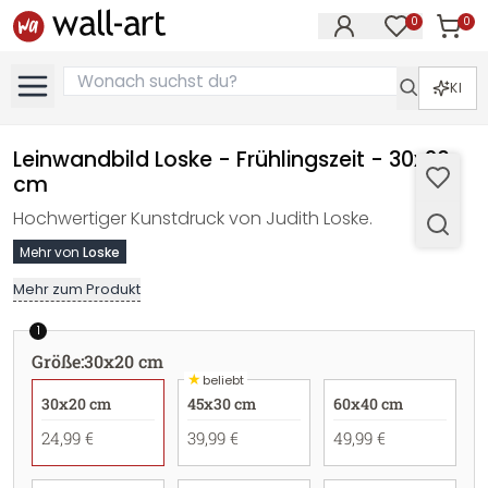
0
0
Artike
Artikel im M
KI
Leinwandbild Loske - Frühlingszeit - 30x20
cm
Hochwertiger Kunstdruck von Judith Loske.
Mehr von
Loske
Mehr zum Produkt
1
Größe
:
30x20 cm
★
beliebt
30x20 cm
45x30 cm
60x40 cm
24,99 €
39,99 €
49,99 €