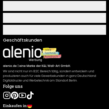
Hilfe
Kontakt
Service
Über uns
Gutscheine
Informationen
Fragen & Antworten
Klebe- und Montageanleitungen
AGB
Geschäftskunden
Material Übersicht
Impressum
Newsletter An-/Abmeldung
Versand & Zahlung
Sendungsverfolgung
Rücksendung
alenio.de
| eine Marke der K&L Wall-Art GmbH.
Wir sind nicht nur im B2C Bereich tätig, sondern entwickeln und
Widerrufsrecht
produzieren auch für viele Gewerbekunden in ganz Deutschland
Datenschutzerklärung
Digitaldrucke und Werbetechnik am Standort Berlin.
Folge uns
Gewährleistung
Leistungserklärung / CE-Zeichen
Cookie Einstellungen
Einkaufen in: