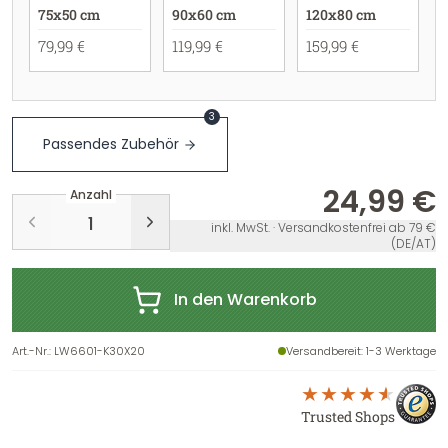
75x50 cm
90x60 cm
120x80 cm
79,99 €
119,99 €
159,99 €
3
Passendes Zubehör
24,99 €
Anzahl
inkl. MwSt. · Versandkostenfrei ab 79 €
(DE/AT)
In den Warenkorb
Art.-Nr.
:
LW6601-K30X20
Versandbereit
: 1-3 Werktage
Trusted Shops