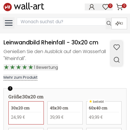
0
0
Artike
Artikel im M
KI
Leinwandbild Rheinfall - 30x20 cm
Genießen Sie den Ausblick auf den Wasserfall
"Rheinfall".
1
Bewertung
Mehr zum Produkt
1
Größe
:
30x20 cm
★
beliebt
30x20 cm
45x30 cm
60x40 cm
24,99 €
39,99 €
49,99 €