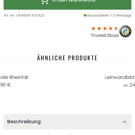
Art.-Nr.
:
LW4898-K30X20
Versandbereit
: 1-3 Werktage
Trusted Shops
ÄHNLICHE PRODUKTE
lie Rheinfall
Leinwandbild
,90 €
24
ab
Beschreibung