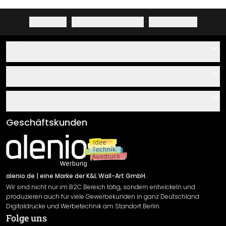
Impressum
·
Datenschutzerklärung
·
Widerrufsrecht
Hilfe
Kontakt
Service
Über uns
Gutscheine
Informationen
Fragen & Antworten
Klebe- und Montageanleitungen
AGB
Geschäftskunden
Material Übersicht
Impressum
Newsletter An-/Abmeldung
Versand & Zahlung
Sendungsverfolgung
Rücksendung
alenio.de
| eine Marke der K&L Wall-Art GmbH.
Wir sind nicht nur im B2C Bereich tätig, sondern entwickeln und
Widerrufsrecht
produzieren auch für viele Gewerbekunden in ganz Deutschland
Datenschutzerklärung
Digitaldrucke und Werbetechnik am Standort Berlin.
Folge uns
Gewährleistung