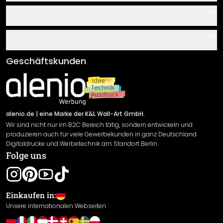
Kontakt
Service
Über uns
Gutscheine
Informationen
Fragen & Antworten
Klebe- und Montageanleitungen
AGB
Geschäftskunden
Material Übersicht
Impressum
Newsletter An-/Abmeldung
Versand & Zahlung
Sendungsverfolgung
Rücksendung
alenio.de
| eine Marke der K&L Wall-Art GmbH.
Wir sind nicht nur im B2C Bereich tätig, sondern entwickeln und
Widerrufsrecht
produzieren auch für viele Gewerbekunden in ganz Deutschland
Datenschutzerklärung
Digitaldrucke und Werbetechnik am Standort Berlin.
Folge uns
Gewährleistung
Leistungserklärung / CE-Zeichen
Cookie Einstellungen
Einkaufen in:
Unsere internationalen Webseiten