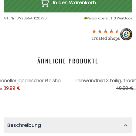
In den Warenkorb
Art.-Nr.
:
LW2055A-K20X30
Versandbereit
: 1-3 Werktage
Trusted Shops
ÄHNLICHE PRODUKTE
-20%
tioneller japanischer Geisha
Leinwandbild 3 teilig, Tradi
39,99 €
49,99 €
b
a
Beschreibung