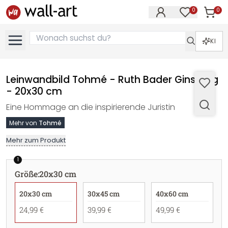
0
0
Artike
Artikel im M
KI
Leinwandbild Tohmé - Ruth Bader Ginsburg
- 20x30 cm
Eine Hommage an die inspirierende Juristin
Mehr von
Tohmé
Mehr zum Produkt
1
Größe
:
20x30 cm
20x30 cm
30x45 cm
40x60 cm
24,99 €
39,99 €
49,99 €