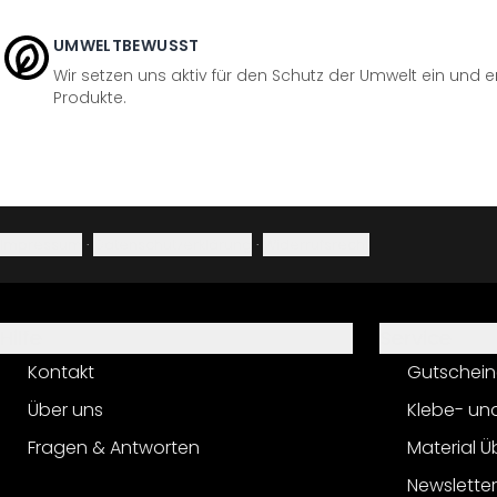
UMWELTBEWUSST
Wir setzen uns aktiv für den Schutz der Umwelt ein und 
Produkte.
Impressum
·
Datenschutzerklärung
·
Widerrufsrecht
Hilfe
Service
Kontakt
Gutschein
Über uns
Klebe- un
Fragen & Antworten
Material Ü
Newslette