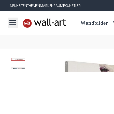
NEUHEITEN
THEMEN
MARKEN
RÄUME
KÜNSTLER
Wandbilder