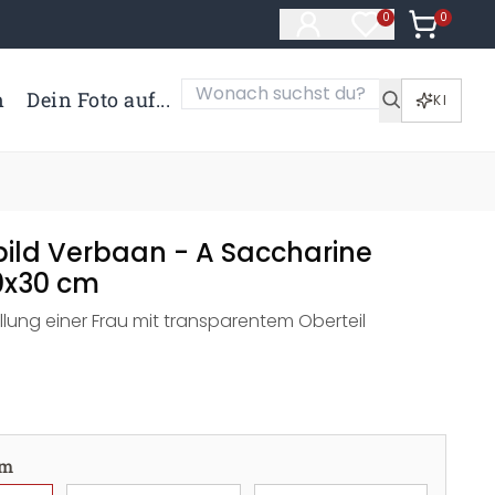
0
Artikel i
0
Artikel im Merk
n
Dein Foto auf...
KI
ild Verbaan - A Saccharine
0x30 cm
llung einer Frau mit transparentem Oberteil
cm