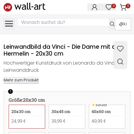
0
0
Artike
Artikel im M
KI
Leinwandbild da Vinci - Die Dame mit dem
Hermelin - 20x30 cm
Hochwertiger Kunstdruck von Leonardo da Vinci als
Leinwanddruck.
Mehr zum Produkt
1
Größe
:
20x30 cm
★
beliebt
20x30 cm
30x45 cm
40x60 cm
24,99 €
39,99 €
49,99 €