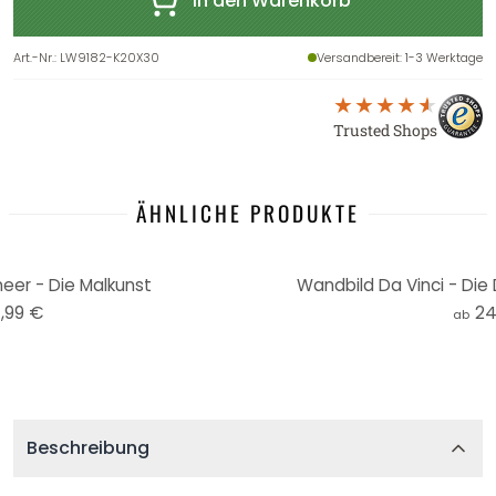
In den Warenkorb
Art.-Nr.
:
LW9182-K20X30
Versandbereit
: 1-3 Werktage
Trusted Shops
ÄHNLICHE PRODUKTE
eer - Die Malkunst
Wandbild Da Vinci - Di
,99 €
24
ab
Beschreibung