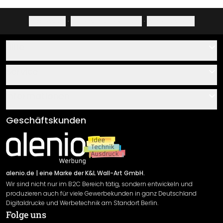
Impressum
·
Datenschutzerklärung
·
Widerrufsrecht
Hilfe
Kontakt
Service
Über uns
Gutscheine
Informationen
Fragen & Antworten
Klebe- und Montageanleitungen
AGB
Geschäftskunden
Material Übersicht
Impressum
Newsletter An-/Abmeldung
Versand & Zahlung
Sendungsverfolgung
Rücksendung
alenio.de
| eine Marke der K&L Wall-Art GmbH.
Wir sind nicht nur im B2C Bereich tätig, sondern entwickeln und
Widerrufsrecht
produzieren auch für viele Gewerbekunden in ganz Deutschland
Datenschutzerklärung
Digitaldrucke und Werbetechnik am Standort Berlin.
Folge uns
Gewährleistung