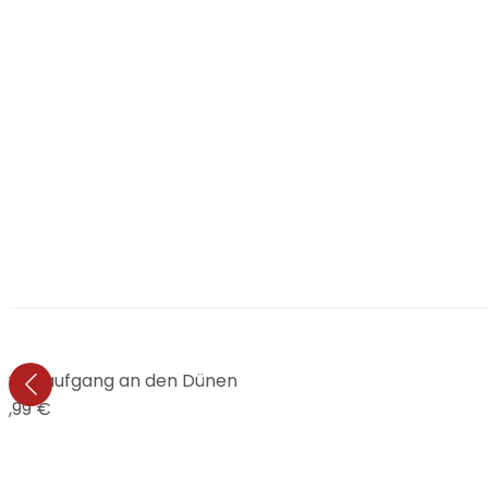
 Strandaufgang an den Dünen
4,99 €