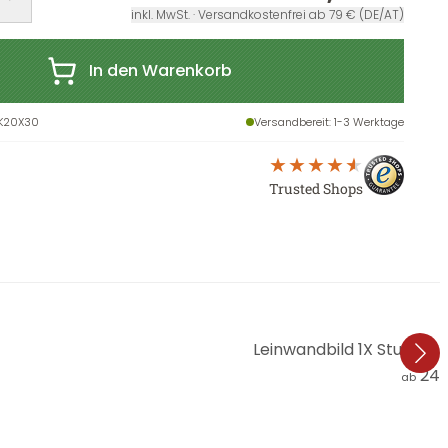
inkl. MwSt. · Versandkostenfrei ab 79 € (DE/AT)
In den Warenkorb
K20X30
Versandbereit
: 1-3 Werktage
Trusted Shops
Leinwandbild 1X Studio - 
24,
ab