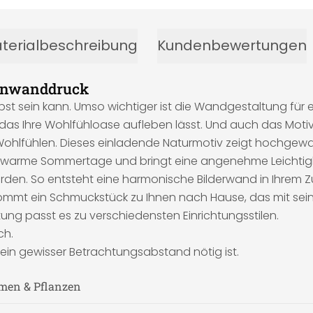
terialbeschreibung
Kundenbewertungen
einwanddruck
lbst sein kann. Umso wichtiger ist die Wandgestaltung f
 das Ihre Wohlfühloase aufleben lässt. Und auch das Motiv
hlfühlen. Dieses einladende Naturmotiv zeigt hochgewach
 an warme Sommertage und bringt eine angenehme Leichtig
den. So entsteht eine harmonische Bilderwand in Ihrem Zu
kommt ein Schmuckstück zu Ihnen nach Hause, das mit se
tung passt es zu verschiedensten Einrichtungsstilen.
ch.
g ein gewisser Betrachtungsabstand nötig ist.
umen & Pflanzen