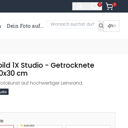
0
Artikel i
0
Artikel im Merk
n
Dein Foto auf...
KI
ild 1X Studio - Getrocknete
20x30 cm
 Fotokunst auf hochwertiger Leinwand.
udio
cm
★
beliebt