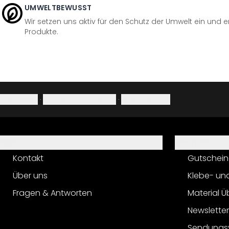
UMWELTBEWUSST
Wir setzen uns aktiv für den Schutz der Umwelt ein und 
Produkte.
Impressum
·
Datenschutzerklärung
·
Widerrufsrecht
Hilfe
Service
Kontakt
Gutschein
Über uns
Klebe- un
Fragen & Antworten
Material Ü
Newslette
Sendungs