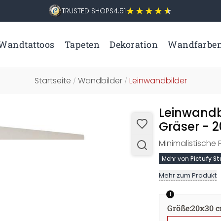
TRUSTED SHOPS
4.51
Wandtattoos
Tapeten
Dekoration
Wandfarbe
Startseite
Wandbilder
Leinwandbilder
/
/
Leinwandb
Gräser - 
Minimalistische
Mehr von
Pictufy St
Mehr zum Produkt
1
Größe
:
20x30 