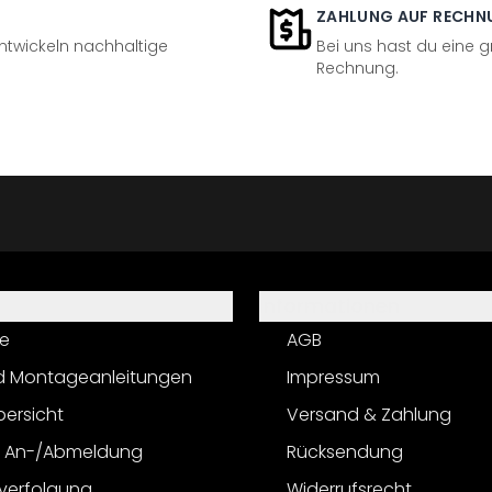
ZAHLUNG AUF RECHN
entwickeln nachhaltige
Bei uns hast du eine 
Rechnung.
Informationen
e
AGB
d Montageanleitungen
Impressum
bersicht
Versand & Zahlung
r An-/Abmeldung
Rücksendung
verfolgung
Widerrufsrecht