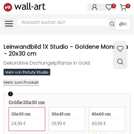
0
0
Artike
Artikel im M
KI
Leinwandbild 1X Studio - Goldene Monstera
- 20x30 cm
Dekorative Dschungelpflanze in Gold.
Mehr von
Pictufy Studio
Mehr zum Produkt
1
Größe
:
20x30 cm
20x30 cm
30x45 cm
40x60 cm
24,99 €
39,99 €
49,99 €