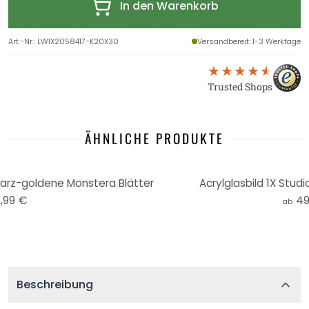
In den Warenkorb
Art.-Nr.
:
LW1X2058417-K20X30
Versandbereit
: 1-3 Werktage
Trusted Shops
ÄHNLICHE PRODUKTE
warz-goldene Monstera Blätter
Acrylglasbild 1X Stud
,99 €
49
ab
Beschreibung