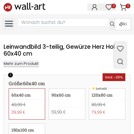
0
0
Artike
Artikel im M
KI
Leinwandbild 3-teilig, Gewürze Herz Holz -
60x40 cm
Mehr zum Produkt
1
SALE -20%
Größe
:
60x40 cm
★
beliebt
60x40 cm
90x60 cm
120x80 cm
49,99 €
89,99 €
59,99 €
39,99 €
79,99 €
150x100 cm