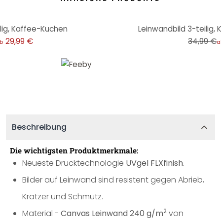
-14%
lig, Kaffee-Kuchen
Leinwandbild 3-teilig
29,99 €
34,99 €
b
a
Beschreibung
Die wichtigsten Produktmerkmale:
Neueste Drucktechnologie
UVgel FLXfinish
.
Bilder auf Leinwand sind resistent gegen Abrieb,
Kratzer und Schmutz.
2
Material -
Canvas Leinwand 240 g/m
von