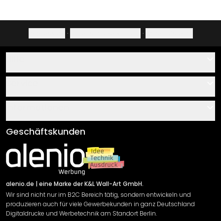
Impressum
·
Datenschutzerklärung
·
Widerrufsrecht
Hilfe
Kontakt
Service
Über uns
Gutscheine
Informationen
Fragen & Antworten
Klebe- und Montageanleitungen
AGB
Geschäftskunden
Material Übersicht
Impressum
Newsletter An-/Abmeldung
Versand & Zahlung
Sendungsverfolgung
Rücksendung
alenio.de
| eine Marke der K&L Wall-Art GmbH.
Wir sind nicht nur im B2C Bereich tätig, sondern entwickeln und
Widerrufsrecht
produzieren auch für viele Gewerbekunden in ganz Deutschland
Datenschutzerklärung
Digitaldrucke und Werbetechnik am Standort Berlin.