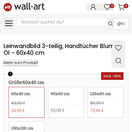
0
0
Artike
Artikel im M
KI
Leinwandbild 3-teilig, Handtücher Blumen
Öl - 60x40 cm
Mehr zum Produkt
1
SALE -20%
Größe
:
60x40 cm
60x40 cm
90x60 cm
120x80 cm
49,99 €
89,99 €
59,99 €
39,99 €
79,99 €
150x100 cm