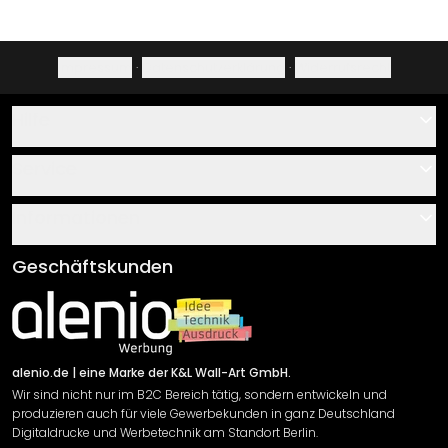
Impressum
·
Datenschutzerklärung
·
Widerrufsrecht
Hilfe
Kontakt
Service
Über uns
Gutscheine
Informationen
Fragen & Antworten
Klebe- und Montageanleitungen
AGB
Geschäftskunden
Material Übersicht
Impressum
Newsletter An-/Abmeldung
Versand & Zahlung
Sendungsverfolgung
Rücksendung
alenio.de
| eine Marke der K&L Wall-Art GmbH.
Wir sind nicht nur im B2C Bereich tätig, sondern entwickeln und
Widerrufsrecht
produzieren auch für viele Gewerbekunden in ganz Deutschland
Datenschutzerklärung
Digitaldrucke und Werbetechnik am Standort Berlin.