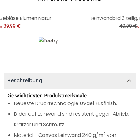
-20%
, Gebläse Blumen Natur
Leinwandbild 3 teili
39,99 €
49,99 €
b
a
Beschreibung
Die wichtigsten Produktmerkmale:
Neueste Drucktechnologie
UVgel FLXfinish
.
Bilder auf Leinwand sind resistent gegen Abrieb,
Kratzer und Schmutz.
2
Material -
Canvas Leinwand 240 g/m
von