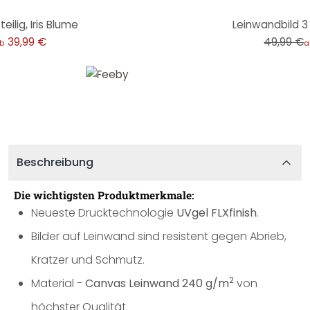
-20%
eilig, Iris Blume
Leinwandbild 3 t
39,99 €
49,99 €
b
a
Beschreibung
Die wichtigsten Produktmerkmale:
Neueste Drucktechnologie
UVgel FLXfinish
.
Bilder auf Leinwand sind resistent gegen Abrieb,
Kratzer und Schmutz.
2
Material -
Canvas Leinwand 240 g/m
von
höchster Qualität.