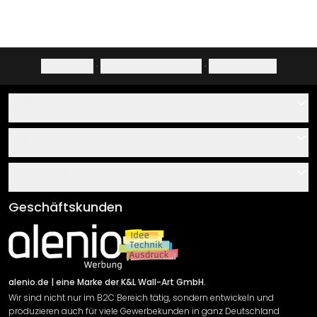
Impressum
·
Datenschutzerklärung
·
Widerrufsrecht
Hilfe
Kontakt
Service
Über uns
Gutscheine
Informationen
Fragen & Antworten
Klebe- und Montageanleitungen
AGB
Geschäftskunden
Material Übersicht
Impressum
Newsletter An-/Abmeldung
Versand & Zahlung
Sendungsverfolgung
Rücksendung
alenio.de
| eine Marke der K&L Wall-Art GmbH.
Wir sind nicht nur im B2C Bereich tätig, sondern entwickeln und
Widerrufsrecht
produzieren auch für viele Gewerbekunden in ganz Deutschland