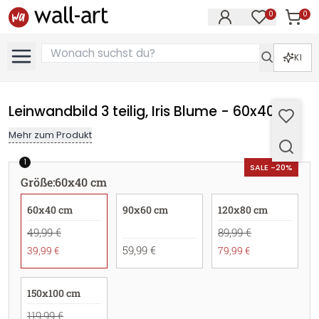
0
0
Artike
Artikel im M
KI
Leinwandbild 3 teilig, Iris Blume - 60x40 cm
Mehr zum Produkt
1
SALE -20%
Größe
:
60x40 cm
60x40 cm
90x60 cm
120x80 cm
49,99 €
89,99 €
59,99 €
39,99 €
79,99 €
150x100 cm
119,99 €