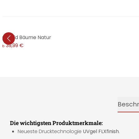
lig, Wald Bäume Natur
39,99 €
ab
Besch
Die wichtigsten Produktmerkmale:
Neueste Drucktechnologie
UVgel FLXfinish
.