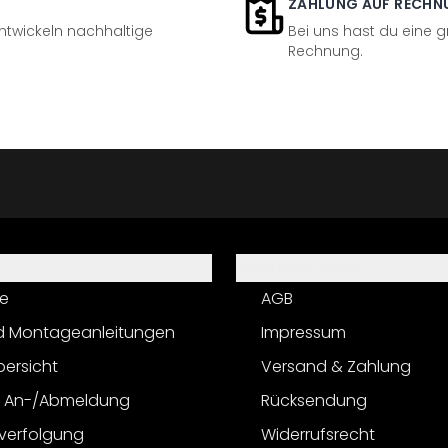
ZAHLUNG AUF RECHN
entwickeln nachhaltige
Bei uns hast du eine 
Rechnung.
Informationen
e
AGB
d Montageanleitungen
Impressum
bersicht
Versand & Zahlung
r An-/Abmeldung
Rücksendung
verfolgung
Widerrufsrecht