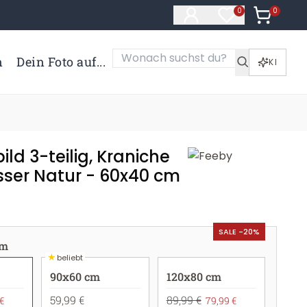
0
Artikel i
0
Artikel im Merk
n
Dein Foto auf...
KI
ld 3-teilig, Kraniche
ser Natur - 60x40 cm
SALE -20%
cm
★
beliebt
90x60 cm
120x80 cm
59,99 €
89,99 €
€
79,99 €