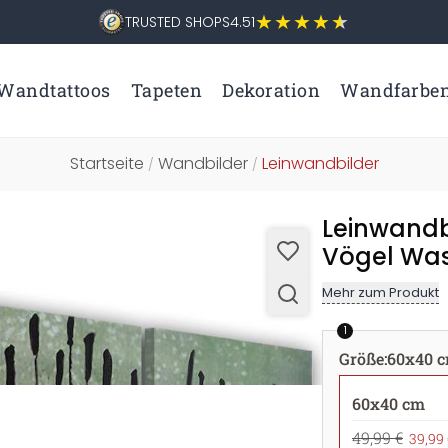
TRUSTED SHOPS
4.51
Wandtattoos
Tapeten
Dekoration
Wandfarbe
Startseite
Wandbilder
Leinwandbilder
/
/
Leinwandbi
Vögel Was
Mehr zum Produkt
1
Größe
:
60x40 
60x40 cm
49,99 €
39,99 