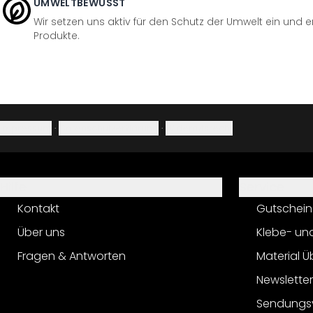
UMWELTBEWUSST
Wir setzen uns aktiv für den Schutz der Umwelt ein und 
Produkte.
Impressum
·
Datenschutzerklärung
·
Widerrufsrecht
Hilfe
Service
Kontakt
Gutschein
Über uns
Klebe- un
Fragen & Antworten
Material Ü
Newslette
Sendungs