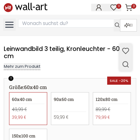
0
0
Artike
Artikel im M
KI
Leinwandbild 3 teilig, Kronleuchter - 60x40
cm
Mehr zum Produkt
1
SALE -20%
Größe
:
60x40 cm
60x40 cm
90x60 cm
120x80 cm
49,99 €
89,99 €
59,99 €
39,99 €
79,99 €
150x100 cm