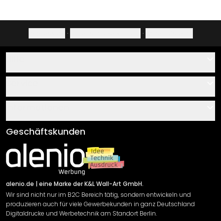
Impressum
·
Datenschutzerklärung
·
Widerrufsrecht
Hilfe
Kontakt
Service
Über uns
Gutscheine
Informationen
Fragen & Antworten
Klebe- und Montageanleitungen
AGB
Geschäftskunden
Material Übersicht
Impressum
Newsletter An-/Abmeldung
Versand & Zahlung
Sendungsverfolgung
Rücksendung
alenio.de
| eine Marke der K&L Wall-Art GmbH.
Wir sind nicht nur im B2C Bereich tätig, sondern entwickeln und
Widerrufsrecht
produzieren auch für viele Gewerbekunden in ganz Deutschland
Datenschutzerklärung
Digitaldrucke und Werbetechnik am Standort Berlin.