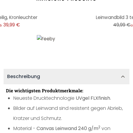
-20%
ilig, Kronleuchter
Leinwandbild 3 te
39,99 €
49,99 €
b
a
Beschreibung
Die wichtigsten Produktmerkmale:
Neueste Drucktechnologie
UVgel FLXfinish
.
Bilder auf Leinwand sind resistent gegen Abrieb,
Kratzer und Schmutz.
2
Material -
Canvas Leinwand 240 g/m
von