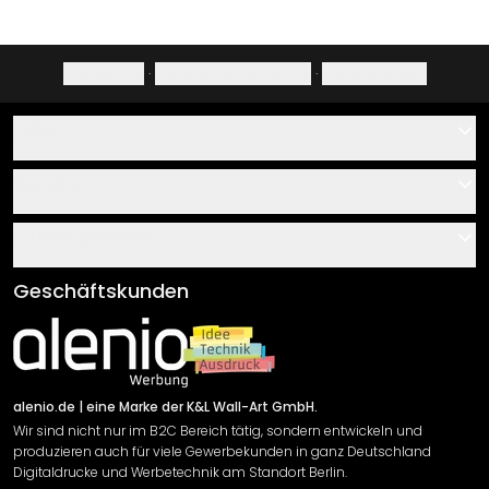
Impressum
·
Datenschutzerklärung
·
Widerrufsrecht
Hilfe
Kontakt
Service
Über uns
Gutscheine
Informationen
Fragen & Antworten
Klebe- und Montageanleitungen
AGB
Geschäftskunden
Material Übersicht
Impressum
Newsletter An-/Abmeldung
Versand & Zahlung
Sendungsverfolgung
Rücksendung
alenio.de
| eine Marke der K&L Wall-Art GmbH.
Wir sind nicht nur im B2C Bereich tätig, sondern entwickeln und
Widerrufsrecht
produzieren auch für viele Gewerbekunden in ganz Deutschland
Datenschutzerklärung
Digitaldrucke und Werbetechnik am Standort Berlin.