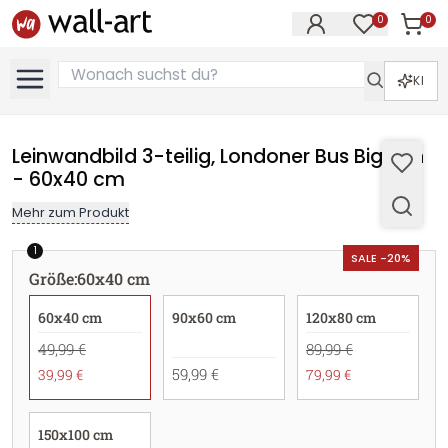
0
0
Artike
Artikel im M
KI
Leinwandbild 3-teilig, Londoner Bus Big Ben
- 60x40 cm
Mehr zum Produkt
1
SALE -20%
Größe
:
60x40 cm
60x40 cm
90x60 cm
120x80 cm
49,99 €
89,99 €
59,99 €
39,99 €
79,99 €
150x100 cm