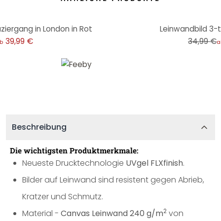
-14%
aziergang in London in Rot
Leinwandbild 3-te
39,99 €
34,99 €
b
a
Beschreibung
Die wichtigsten Produktmerkmale:
Neueste Drucktechnologie
UVgel FLXfinish
.
Bilder auf Leinwand sind resistent gegen Abrieb,
Kratzer und Schmutz.
2
Material -
Canvas Leinwand 240 g/m
von