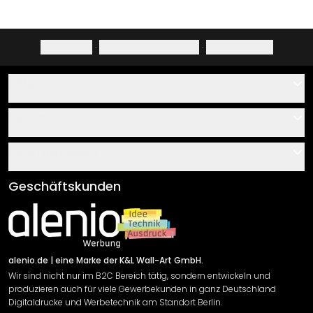
Impressum
·
Datenschutzerklärung
·
Widerrufsrecht
Hilfe
Kontakt
Service
Über uns
Gutscheine
Informationen
Fragen & Antworten
Klebe- und Montageanleitungen
AGB
Geschäftskunden
Material Übersicht
Impressum
Newsletter An-/Abmeldung
Versand & Zahlung
Sendungsverfolgung
Rücksendung
alenio.de
| eine Marke der K&L Wall-Art GmbH.
Wir sind nicht nur im B2C Bereich tätig, sondern entwickeln und
Widerrufsrecht
produzieren auch für viele Gewerbekunden in ganz Deutschland
Datenschutzerklärung
Digitaldrucke und Werbetechnik am Standort Berlin.