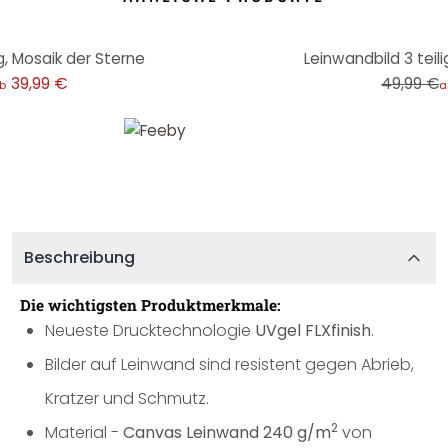
-20%
g, Mosaik der Sterne
Leinwandbild 3 teili
39,99 €
49,99 €
b
a
Beschreibung
Die wichtigsten Produktmerkmale:
Neueste Drucktechnologie
UVgel FLXfinish
.
Bilder auf Leinwand sind resistent gegen Abrieb,
Kratzer und Schmutz.
2
Material -
Canvas Leinwand 240 g/m
von