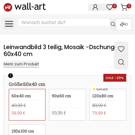
0
0
Artike
Artikel im M
KI
Leinwandbild 3 teilig, Mosaik -Dschungel -
60x40 cm
Mehr zum Produkt
1
SALE -20%
Größe
:
60x40 cm
★
beliebt
60x40 cm
90x60 cm
120x80 cm
49,99 €
89,99 €
59,99 €
39,99 €
79,99 €
150x100 cm