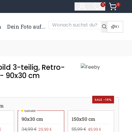
0
Artikel i
0
Artikel im Merk
n
Dein Foto auf...
KI
ld 3-teilig, Retro-
- 90x30 cm
SALE -14%
cm
★
beliebt
90x30 cm
150x50 cm
34,99 €
55,99 €
€
29,99 €
49,99 €