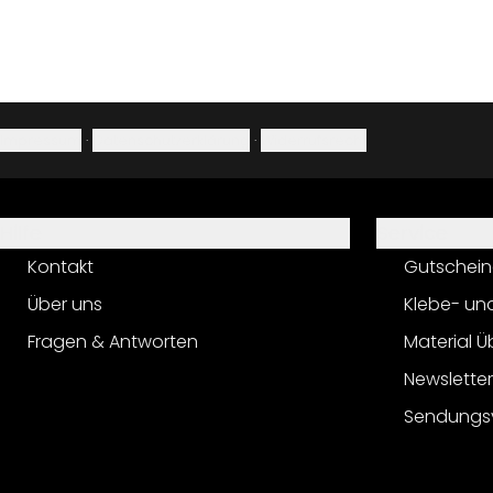
Impressum
·
Datenschutzerklärung
·
Widerrufsrecht
Hilfe
Service
Kontakt
Gutschein
Über uns
Klebe- un
Fragen & Antworten
Material Ü
Newslette
Sendungs