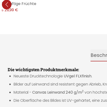
ilig, Saftige Früchte
29,99 €
ab
Besch
Die wichtigsten Produktmerkmale:
Neueste Drucktechnologie
UVgel FLXfinish
.
Bilder auf Leinwand sind resistent gegen Abrieb, K
2
Material -
Canvas Leinwand 240 g/m
von höchster
Die Oberfläche des Bildes ist UV-gehärtet, eine zusä