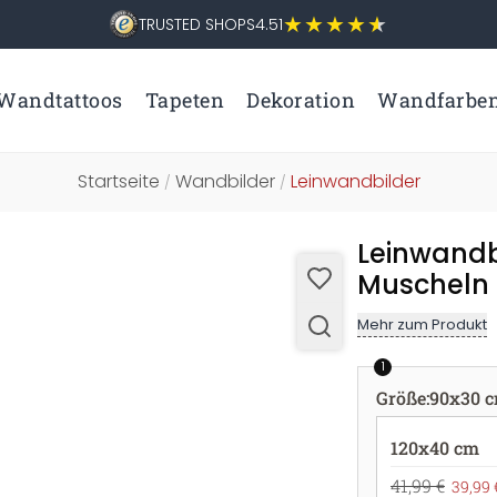
TRUSTED SHOPS
4.51
Wandtattoos
Tapeten
Dekoration
Wandfarbe
Startseite
Wandbilder
Leinwandbilder
/
/
Leinwandbi
Muscheln 
Mehr zum Produkt
1
Größe
:
90x30 
120x40 cm
41,99 €
39,99 