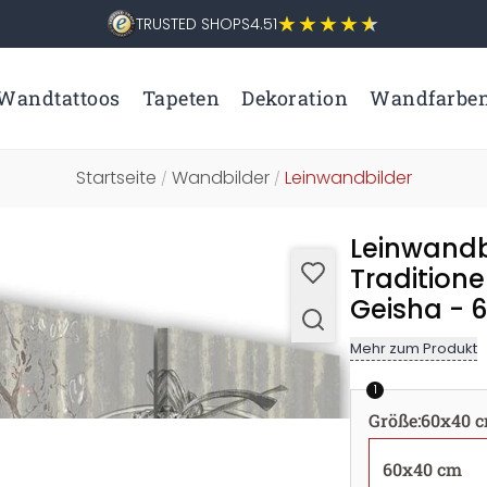
TRUSTED SHOPS
4.51
Wandtattoos
Tapeten
Dekoration
Wandfarbe
Startseite
Wandbilder
Leinwandbilder
/
/
Leinwandbi
Traditione
Geisha - 
Mehr zum Produkt
1
Größe
:
60x40 
60x40 cm