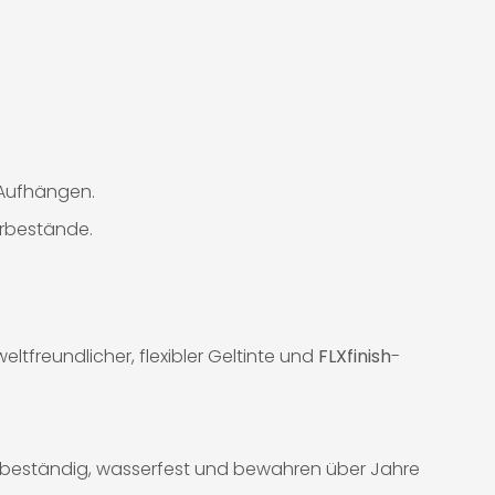
m Aufhängen.
erbestände.
tfreundlicher, flexibler Geltinte und
FLXfinish
-
-beständig, wasserfest und bewahren über Jahre