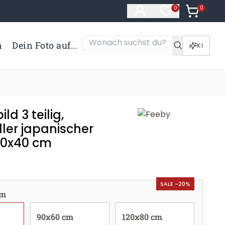
0
Artikel i
0
Artikel im Merk
n
Dein Foto auf...
KI
ld 3 teilig,
ller japanischer
60x40 cm
SALE -20%
cm
90x60 cm
120x80 cm