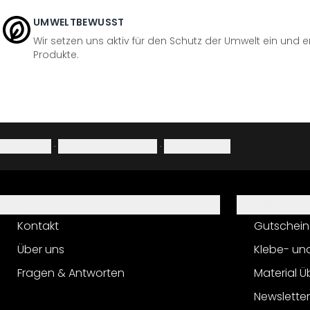
UMWELTBEWUSST
Wir setzen uns aktiv für den Schutz der Umwelt ein und 
Produkte.
Impressum
·
Datenschutzerklärung
·
Widerrufsrecht
Hilfe
Service
Kontakt
Gutschein
Über uns
Klebe- un
Fragen & Antworten
Material Ü
Newslette