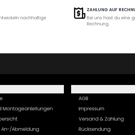
ZAHLUNG AUF RECHN
entwickeln nachhaltige
Bei uns hast du eine 
Rechnung.
Informationen
e
AGB
d Montageanleitungen
Impressum
bersicht
Versand & Zahlung
r An-/Abmeldung
Rücksendung