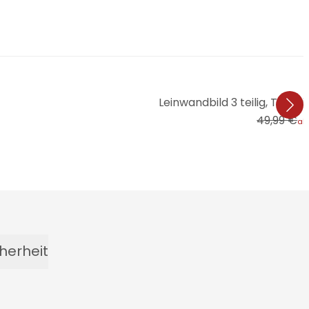
Leinwandbild 3 teilig, Tradit
49,99 €
ab
herheit