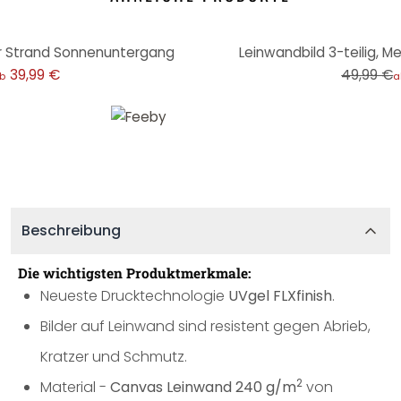
-20%
er Strand Sonnenuntergang
Leinwandbild 3-teilig, 
39,99 €
49,99 €
b
a
Beschreibung
Die wichtigsten Produktmerkmale:
Neueste Drucktechnologie
UVgel FLXfinish
.
Bilder auf Leinwand sind resistent gegen Abrieb,
Kratzer und Schmutz.
2
Material -
Canvas Leinwand 240 g/m
von