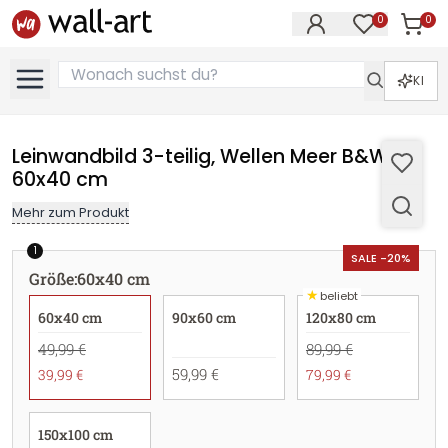
0
0
Artike
Artikel im M
KI
Leinwandbild 3-teilig, Wellen Meer B&W -
60x40 cm
Mehr zum Produkt
1
SALE -20%
Größe
:
60x40 cm
★
beliebt
60x40 cm
90x60 cm
120x80 cm
49,99 €
89,99 €
59,99 €
39,99 €
79,99 €
150x100 cm