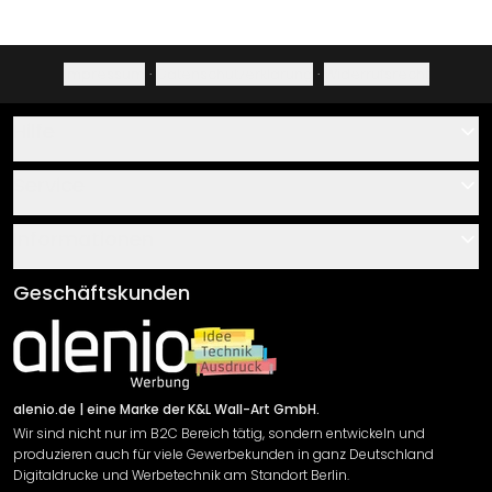
Impressum
·
Datenschutzerklärung
·
Widerrufsrecht
Hilfe
Kontakt
Service
Über uns
Gutscheine
Informationen
Fragen & Antworten
Klebe- und Montageanleitungen
AGB
Geschäftskunden
Material Übersicht
Impressum
Newsletter An-/Abmeldung
Versand & Zahlung
Sendungsverfolgung
Rücksendung
alenio.de
| eine Marke der K&L Wall-Art GmbH.
Wir sind nicht nur im B2C Bereich tätig, sondern entwickeln und
Widerrufsrecht
produzieren auch für viele Gewerbekunden in ganz Deutschland
Datenschutzerklärung
Digitaldrucke und Werbetechnik am Standort Berlin.