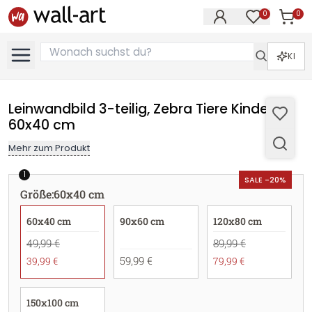
0
0
Artike
Artikel im M
KI
Leinwandbild 3-teilig, Zebra Tiere Kinder -
60x40 cm
Mehr zum Produkt
1
SALE -20%
Größe
:
60x40 cm
60x40 cm
90x60 cm
120x80 cm
49,99 €
89,99 €
59,99 €
39,99 €
79,99 €
150x100 cm