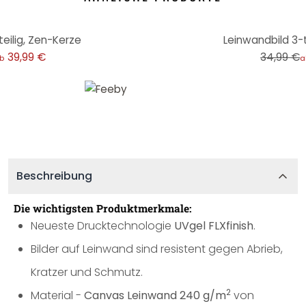
-14%
eilig, Zen-Kerze
Leinwandbild 3-te
39,99 €
34,99 €
b
a
Beschreibung
Die wichtigsten Produktmerkmale:
Neueste Drucktechnologie
UVgel FLXfinish
.
Bilder auf Leinwand sind resistent gegen Abrieb,
Kratzer und Schmutz.
2
Material -
Canvas Leinwand 240 g/m
von