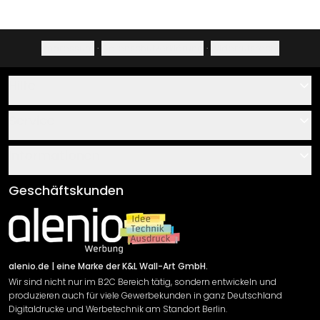
Impressum
·
Datenschutzerklärung
·
Widerrufsrecht
Hilfe
Kontakt
Service
Über uns
Gutscheine
Informationen
Fragen & Antworten
Klebe- und Montageanleitungen
AGB
Geschäftskunden
Material Übersicht
Impressum
Newsletter An-/Abmeldung
Versand & Zahlung
Sendungsverfolgung
Rücksendung
alenio.de
| eine Marke der K&L Wall-Art GmbH.
Wir sind nicht nur im B2C Bereich tätig, sondern entwickeln und
Widerrufsrecht
produzieren auch für viele Gewerbekunden in ganz Deutschland
Datenschutzerklärung
Digitaldrucke und Werbetechnik am Standort Berlin.