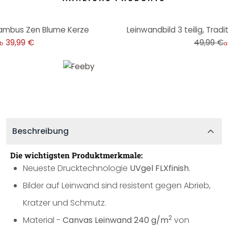
-20%
 Bambus Zen Blume Kerze
Leinwandbild 3 teilig, Tradi
39,99 €
49,99 €
b
a
Beschreibung
Die wichtigsten Produktmerkmale:
Neueste Drucktechnologie
UVgel FLXfinish
.
Bilder auf Leinwand sind resistent gegen Abrieb,
Kratzer und Schmutz.
2
Material -
Canvas Leinwand 240 g/m
von