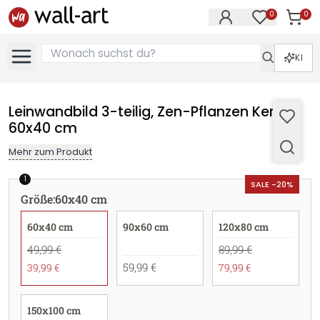
0
0
Artike
Artikel im M
KI
Leinwandbild 3-teilig, Zen-Pflanzen Kerze -
60x40 cm
Mehr zum Produkt
1
SALE -20%
Größe
:
60x40 cm
60x40 cm
90x60 cm
120x80 cm
49,99 €
89,99 €
59,99 €
39,99 €
79,99 €
150x100 cm