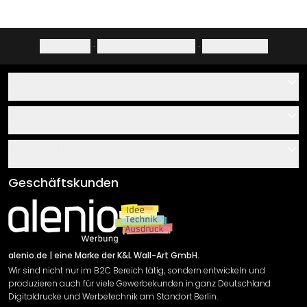
Impressum
·
Datenschutzerklärung
·
Widerrufsrecht
Hilfe
Kontakt
Service
Über uns
Gutscheine
Informationen
Fragen & Antworten
Klebe- und Montageanleitungen
AGB
Geschäftskunden
Material Übersicht
Impressum
Newsletter An-/Abmeldung
Versand & Zahlung
Sendungsverfolgung
Rücksendung
alenio.de
| eine Marke der K&L Wall-Art GmbH.
Wir sind nicht nur im B2C Bereich tätig, sondern entwickeln und
Widerrufsrecht
produzieren auch für viele Gewerbekunden in ganz Deutschland
Datenschutzerklärung
Digitaldrucke und Werbetechnik am Standort Berlin.