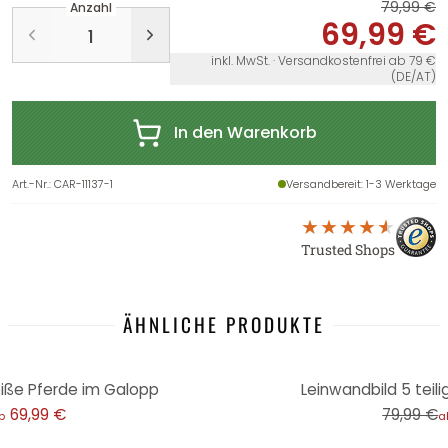
79,99 €
Anzahl
69,99 €
inkl. MwSt. · Versandkostenfrei ab 79 €
(DE/AT)
In den Warenkorb
Art.-Nr.
:
CAR-11137-1
Versandbereit
: 1-3 Werktage
Trusted Shops
ÄHNLICHE PRODUKTE
-13%
eiße Pferde im Galopp
Leinwandbild 5 teili
69,99 €
79,99 €
b
a