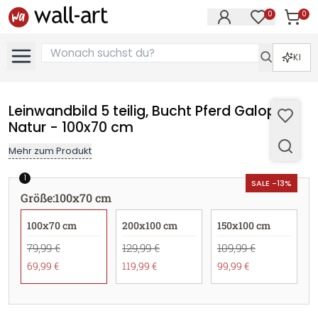
0
0
Artike
Artikel im M
KI
Leinwandbild 5 teilig, Bucht Pferd Galop
Natur - 100x70 cm
Mehr zum Produkt
1
SALE -13%
Größe
:
100x70 cm
100x70 cm
200x100 cm
150x100 cm
79,99 €
129,99 €
109,99 €
69,99 €
119,99 €
99,99 €