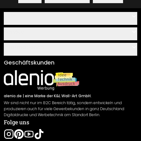
Hilfe
Kontakt
Service
Über uns
Gutscheine
Informationen
Fragen & Antworten
Klebe- und Montageanleitungen
AGB
Geschäftskunden
Material Übersicht
Impressum
Newsletter An-/Abmeldung
Versand & Zahlung
Sendungsverfolgung
Rücksendung
alenio.de
| eine Marke der K&L Wall-Art GmbH.
Wir sind nicht nur im B2C Bereich tätig, sondern entwickeln und
Widerrufsrecht
produzieren auch für viele Gewerbekunden in ganz Deutschland
Datenschutzerklärung
Digitaldrucke und Werbetechnik am Standort Berlin.
Folge uns
Gewährleistung
Leistungserklärung / CE-Zeichen