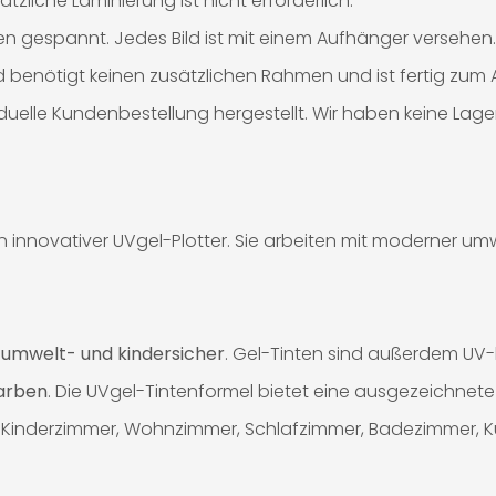
tzliche Laminierung ist nicht erforderlich.
n gespannt. Jedes Bild ist mit einem Aufhänger versehen.
Bild benötigt keinen zusätzlichen Rahmen und ist fertig zu
iduelle Kundenbestellung hergestellt. Wir haben keine Lag
innovativer UVgel-Plotter. Sie arbeiten mit moderner umwel
%
umwelt- und kindersicher
. Gel-Tinten sind außerdem UV
Farben
. Die UVgel-Tintenformel bietet eine ausgezeichnete 
 für Kinderzimmer, Wohnzimmer, Schlafzimmer, Badezimmer, 