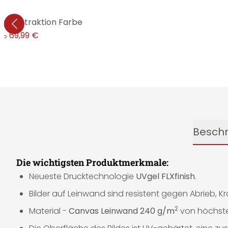
lig, Abstraktion Farbe
69,99 €
ab
Besch
Die wichtigsten Produktmerkmale:
Neueste Drucktechnologie
UVgel FLXfinish
.
Bilder auf Leinwand sind resistent gegen Abrieb, K
2
Material -
Canvas Leinwand 240 g/m
von höchster