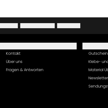
Impressum
·
Datenschutzerklärung
·
Widerrufsrecht
Hilfe
Service
Kontakt
Gutschein
Über uns
Klebe- un
Fragen & Antworten
Material Ü
Newslette
Sendungs