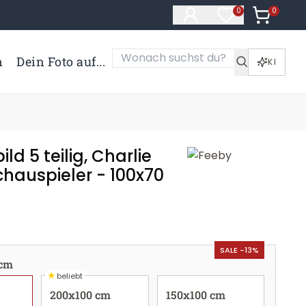
0
Artikel i
0
Artikel im Merk
n
Dein Foto auf...
KI
ld 5 teilig, Charlie
chauspieler - 100x70
SALE -13%
 cm
★
beliebt
200x100 cm
150x100 cm