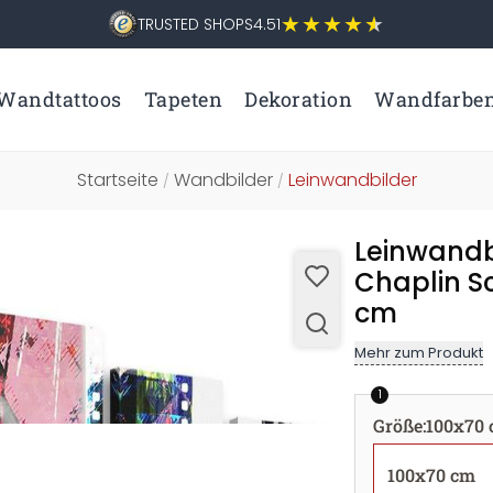
TRUSTED SHOPS
4.51
Wandtattoos
Tapeten
Dekoration
Wandfarbe
Startseite
Wandbilder
Leinwandbilder
/
/
Leinwandbi
Chaplin S
cm
Mehr zum Produkt
1
Größe
:
100x70
100x70 cm