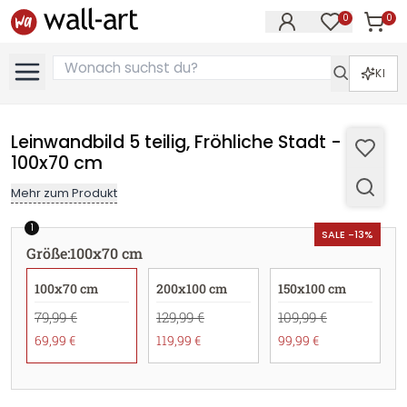
0
0
Artike
Artikel im M
KI
Leinwandbild 5 teilig, Fröhliche Stadt -
100x70 cm
Mehr zum Produkt
1
SALE -13%
Größe
:
100x70 cm
100x70 cm
200x100 cm
150x100 cm
79,99 €
129,99 €
109,99 €
69,99 €
119,99 €
99,99 €