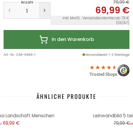
79,99 €
Anzahl
69,99 €
inkl. MwSt. · Versandkostenfrei ab 79 €
(DE/AT)
In den Warenkorb
Art.-Nr.
:
CAR-11496-1
Versandbereit
: 1-3 Werktage
Trusted Shops
ÄHNLICHE PRODUKTE
-13%
frika Landschaft Menschen
Leinwandbild 5 teil
69,99 €
79,99 €
b
a