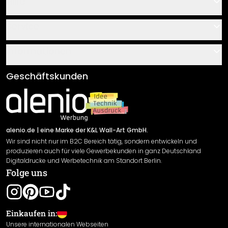
Hilfe
Kontakt
Service
Über uns
Gutscheine
Informationen
Fragen & Antworten
Klebe- und Montageanleitungen
AGB
Geschäftskunden
Material Übersicht
Impressum
Newsletter An-/Abmeldung
Versand & Zahlung
Sendungsverfolgung
Rücksendung
alenio.de
| eine Marke der K&L Wall-Art GmbH.
Wir sind nicht nur im B2C Bereich tätig, sondern entwickeln und
Widerrufsrecht
produzieren auch für viele Gewerbekunden in ganz Deutschland
Datenschutzerklärung
Digitaldrucke und Werbetechnik am Standort Berlin.
Folge uns
Gewährleistung
Leistungserklärung / CE-Zeichen
Cookie Einstellungen
Einkaufen in:
Unsere internationalen Webseiten