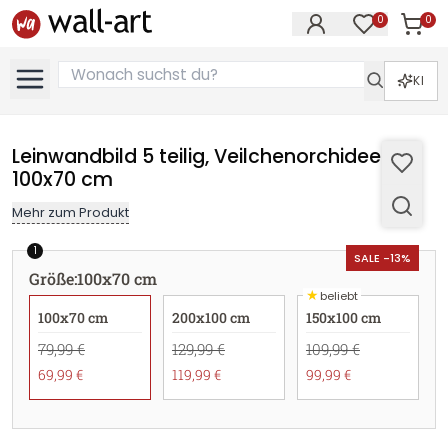
0
0
Artike
Artikel im M
KI
Leinwandbild 5 teilig, Veilchenorchidee -
100x70 cm
Mehr zum Produkt
1
SALE -13%
Größe
:
100x70 cm
★
beliebt
100x70 cm
200x100 cm
150x100 cm
79,99 €
129,99 €
109,99 €
69,99 €
119,99 €
99,99 €