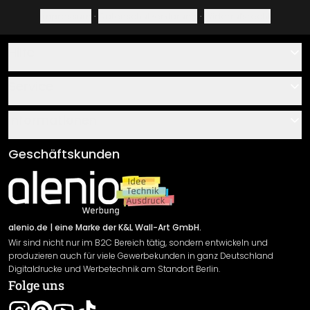
Impressum
·
Datenschutzerklärung
·
Widerrufsrecht
Hilfe
Kontakt
Service
Über uns
Gutscheine
Informationen
Fragen & Antworten
Klebe- und Montageanleitungen
AGB
Geschäftskunden
Material Übersicht
Impressum
Newsletter An-/Abmeldung
Versand & Zahlung
Sendungsverfolgung
Rücksendung
alenio.de
| eine Marke der K&L Wall-Art GmbH.
Wir sind nicht nur im B2C Bereich tätig, sondern entwickeln und
Widerrufsrecht
produzieren auch für viele Gewerbekunden in ganz Deutschland
Datenschutzerklärung
Digitaldrucke und Werbetechnik am Standort Berlin.
Folge uns
Gewährleistung