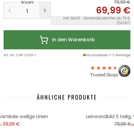
79,99 €
Anzahl
69,99 €
inkl. MwSt. · Versandkostenfrei ab 79 €
(DE/AT)
In den Warenkorb
Art.-Nr.
:
CAR-10219-1
Versandbereit
: 1-3 Werktage
Trusted Shops
ÄHNLICHE PRODUKTE
-13%
Vertikale wellige Linien
Leinwandbild 5 teilig, 
69,99 €
79,99 €
b
a