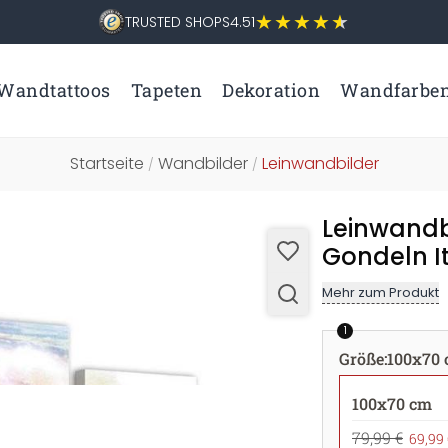
TRUSTED SHOPS
4.51
Wandtattoos
Tapeten
Dekoration
Wandfarbe
Startseite
Wandbilder
Leinwandbilder
/
/
Leinwandbi
Gondeln It
Mehr zum Produkt
1
Größe
:
100x70
100x70 cm
79,99 €
69,99 