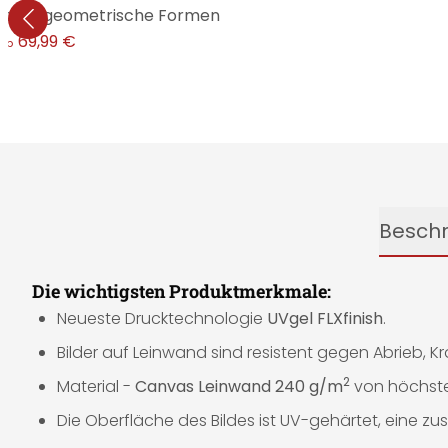
strakte geometrische Formen
69,99 €
ab
Besch
Die wichtigsten Produktmerkmale:
Neueste Drucktechnologie
UVgel FLXfinish
.
Bilder auf Leinwand sind resistent gegen Abrieb, K
2
Material -
Canvas Leinwand 240 g/m
von höchster
Die Oberfläche des Bildes ist UV-gehärtet, eine zusä