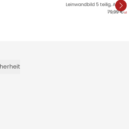
Leinwandbild 5 teilig, Abs
79,99 €
ab
herheit