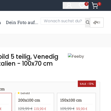
0
Artikel i
0
Artikel im Merk
n
Dein Foto auf...
KI
ld 5 teilig, Venedig
alien - 100x70 cm
SALE -13%
 cm
★
beliebt
200x100 cm
150x100 cm
129,99 €
109,99 €
€
119,99 €
99,99 €