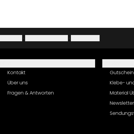
Impressum
·
Datenschutzerklärung
·
Widerrufsrecht
Hilfe
Service
Kontakt
Gutschein
Über uns
Klebe- un
Fragen & Antworten
Material Ü
Newslette
Sendungs