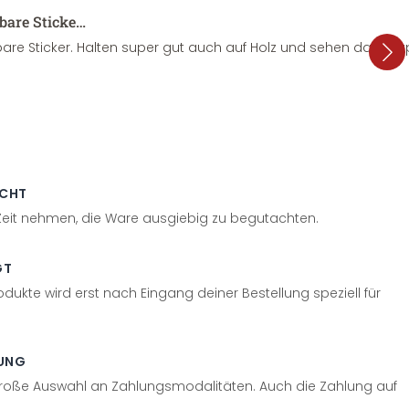
sbare Sticke…
are Sticker. Halten super gut auch auf Holz und sehen dazu su
ECHT
 Zeit nehmen, die Ware ausgiebig zu begutachten.
GT
odukte wird erst nach Eingang deiner Bestellung speziell für
UNG
große Auswahl an Zahlungsmodalitäten. Auch die Zahlung auf