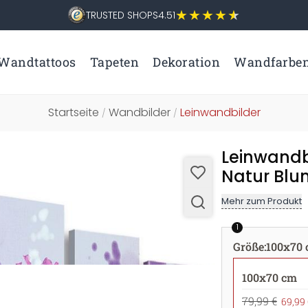
TRUSTED SHOPS
4.51
Wandtattoos
Tapeten
Dekoration
Wandfarbe
Startseite
Wandbilder
Leinwandbilder
/
/
Leinwandbil
Natur Blu
Mehr zum Produkt
1
Größe
:
100x70
100x70 cm
79,99 €
69,99 