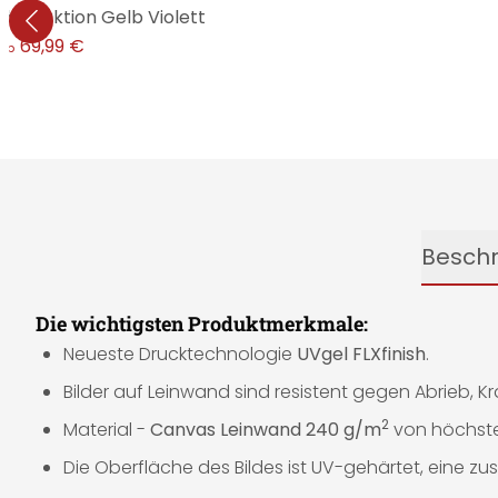
 Abstraktion Gelb Violett
69,99 €
ab
Besch
Die wichtigsten Produktmerkmale:
Neueste Drucktechnologie
UVgel FLXfinish
.
Bilder auf Leinwand sind resistent gegen Abrieb, K
2
Material -
Canvas Leinwand 240 g/m
von höchster
Die Oberfläche des Bildes ist UV-gehärtet, eine zusä