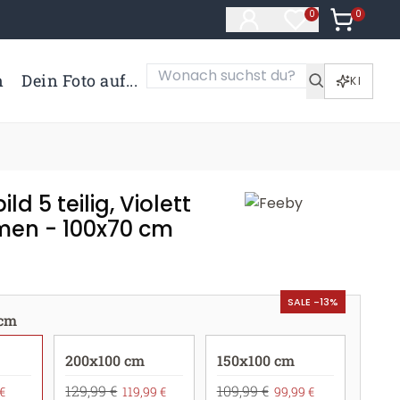
0
Artikel i
0
Artikel im Merk
n
Dein Foto auf...
KI
d 5 teilig, Violett
men - 100x70 cm
SALE -13%
 cm
200x100 cm
150x100 cm
129,99 €
109,99 €
€
119,99 €
99,99 €