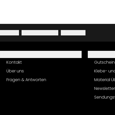
Impressum
·
Datenschutzerklärung
·
Widerrufsrecht
Hilfe
Service
Kontakt
Gutschein
Über uns
Klebe- un
Fragen & Antworten
Material Ü
Newslette
Sendungs