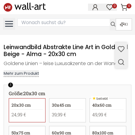
0
0
Artike
Artikel im M
KI
Leinwandbild Abstrakte Line Art in Gold und
Beige - Alma - 20x30 cm
Goldene Linien – leise Luxusakzente an der Wand
Mehr zum Produkt
1
Größe
:
20x30 cm
★
beliebt
20x30 cm
30x45 cm
40x60 cm
24,99 €
39,99 €
49,99 €
50x75 cm
60x90 cm
80x100 cm