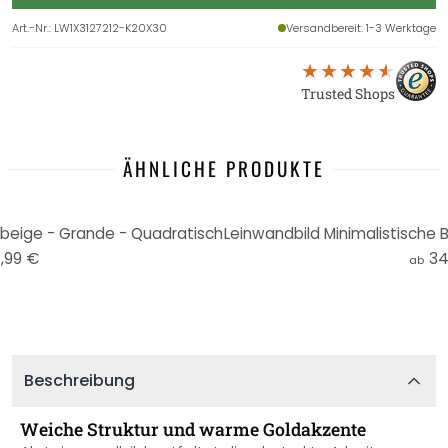
Art.-Nr.
:
LW1X3127212-K20X30
Versandbereit
: 1-3 Werktage
Trusted Shops
ÄHNLICHE PRODUKTE
 beige - Grande - Quadratisch
,99 €
34
ab
Beschreibung
Weiche Struktur und warme Goldakzente