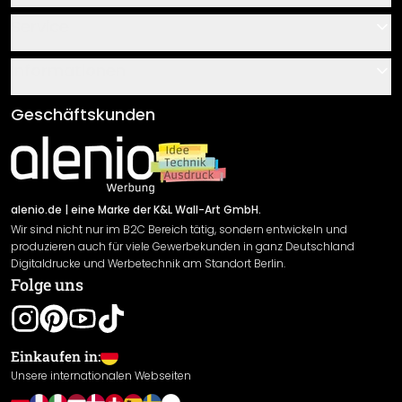
Kontakt
Service
Über uns
Gutscheine
Informationen
Fragen & Antworten
Klebe- und Montageanleitungen
AGB
Geschäftskunden
Material Übersicht
Impressum
Newsletter An-/Abmeldung
Versand & Zahlung
Sendungsverfolgung
Rücksendung
alenio.de
| eine Marke der K&L Wall-Art GmbH.
Wir sind nicht nur im B2C Bereich tätig, sondern entwickeln und
Widerrufsrecht
produzieren auch für viele Gewerbekunden in ganz Deutschland
Datenschutzerklärung
Digitaldrucke und Werbetechnik am Standort Berlin.
Folge uns
Gewährleistung
Leistungserklärung / CE-Zeichen
Cookie Einstellungen
Einkaufen in:
Unsere internationalen Webseiten