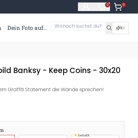
0
Artikel i
0
Artikel im Merk
n
Dein Foto auf...
KI
ild Banksy - Keep Coins - 30x20
dem Graffiti Statement die Wände sprechen!
cm
★
beliebt