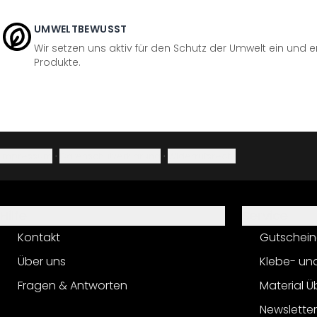
UMWELTBEWUSST
Wir setzen uns aktiv für den Schutz der Umwelt ein und 
Produkte.
Impressum
·
Datenschutzerklärung
·
Widerrufsrecht
Hilfe
Service
Kontakt
Gutschein
Über uns
Klebe- un
Fragen & Antworten
Material Ü
Newslette