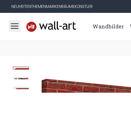
NEUHEITEN
THEMEN
MARKEN
RÄUME
KÜNSTLER
Wandbilder