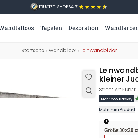
TRUSTED SHOPS
4.51
Wandtattoos
Tapeten
Dekoration
Wandfarbe
Startseite
Wandbilder
Leinwandbilder
/
/
Leinwandbi
kleiner J
Street Art Kunst
Mehr von
Banksy
Mehr zum Produkt
1
Größe
:
30x20 