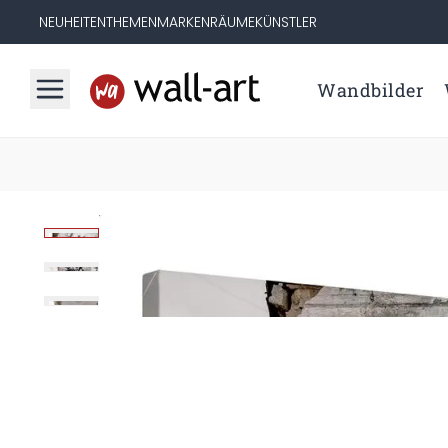
NEUHEITEN
THEMEN
MARKEN
RÄUME
KÜNSTLER
Wandbilder