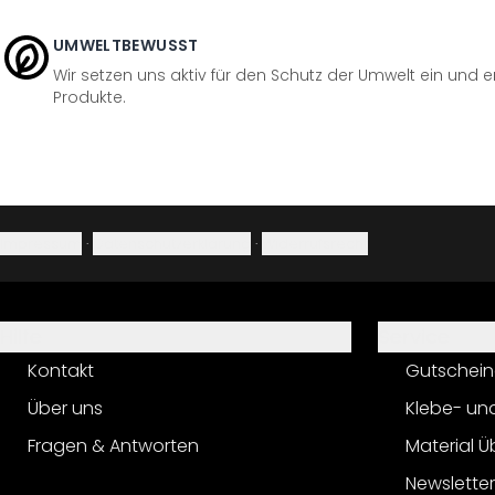
UMWELTBEWUSST
Wir setzen uns aktiv für den Schutz der Umwelt ein und 
Produkte.
Impressum
·
Datenschutzerklärung
·
Widerrufsrecht
Hilfe
Service
Kontakt
Gutschein
Über uns
Klebe- un
Fragen & Antworten
Material Ü
Newslette