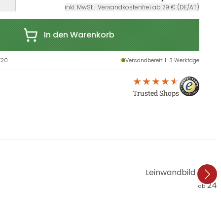
inkl. MwSt. · Versandkostenfrei ab 79 € (DE/AT)
In den Warenkorb
X20
Versandbereit
: 1-3 Werktage
Trusted Shops
Leinwandbild Banks
24,
ab