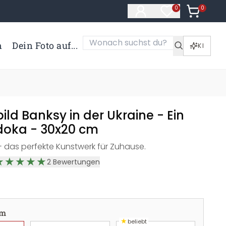
0
Artikel i
0
Artikel im Merk
n
Dein Foto auf...
KI
ld Banksy in der Ukraine - Ein
udoka - 30x20 cm
 - das perfekte Kunstwerk für Zuhause.
2
Bewertungen
cm
★
beliebt