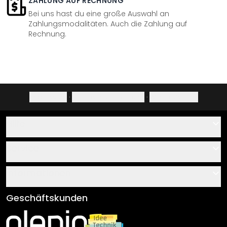
ZAHLUNG AUF RECHNUNG
Bei uns hast du eine große Auswahl an
Zahlungsmodalitäten. Auch die Zahlung auf
Rechnung.
Impressum
·
Datenschutzerklärung
·
Widerrufsrecht
Hilfe
Kontakt
Service
Über uns
Gutscheine
Informationen
Fragen & Antworten
Klebe- und Montageanleitungen
AGB
Geschäftskunden
Material Übersicht
Impressum
Newsletter An-/Abmeldung