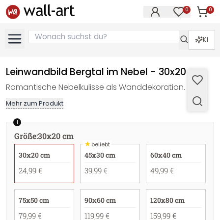
0
0
Artike
Artikel im M
KI
Leinwandbild Bergtal im Nebel - 30x20 cm
Romantische Nebelkulisse als Wanddekoration.
Mehr zum Produkt
1
Größe
:
30x20 cm
★
beliebt
30x20 cm
45x30 cm
60x40 cm
24,99 €
39,99 €
49,99 €
75x50 cm
90x60 cm
120x80 cm
79,99 €
119,99 €
159,99 €