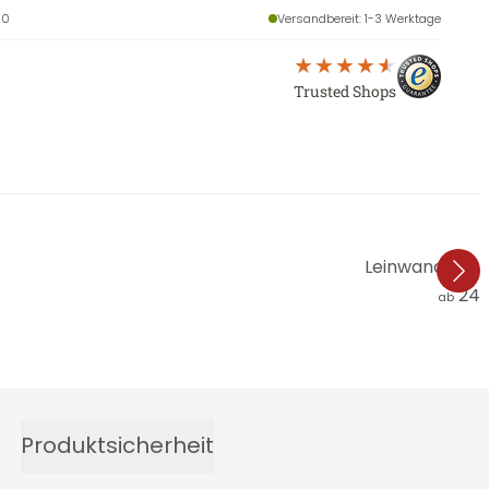
20
Versandbereit
: 1-3 Werktage
Trusted Shops
Leinwandbild F
24,
ab
Produktsicherheit