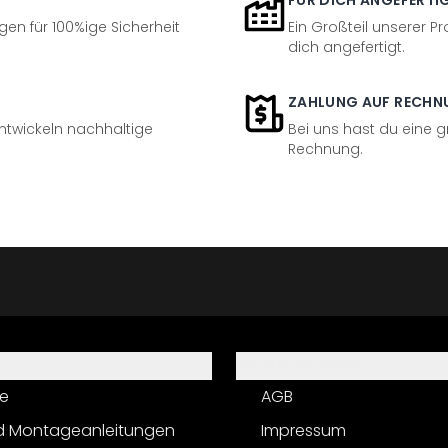
FÜR DICH ANGEFERTI
en für 100%ige Sicherheit
Ein Großteil unserer Pr
dich angefertigt.
ZAHLUNG AUF RECHN
entwickeln nachhaltige
Bei uns hast du eine 
Rechnung.
Informationen
e
AGB
d Montageanleitungen
Impressum