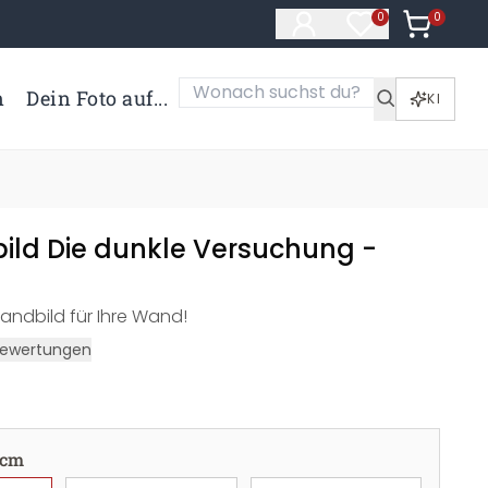
0
Artikel i
0
Artikel im Merk
n
Dein Foto auf...
KI
ild Die dunkle Versuchung -
andbild für Ihre Wand!
ewertungen
 cm