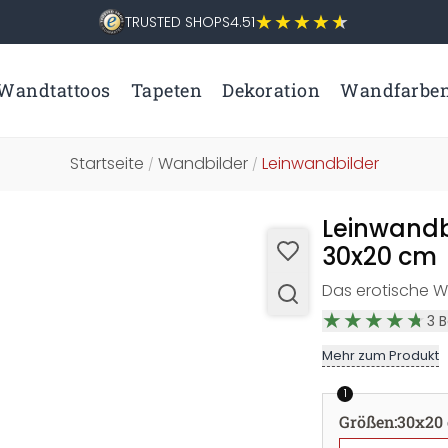
TRUSTED SHOPS
4.51
Wandtattoos
Tapeten
Dekoration
Wandfarbe
Startseite
Wandbilder
Leinwandbilder
/
/
Leinwandb
30x20 cm
Das erotische W
3
B
Mehr zum Produkt
1
Größen
:
30x20