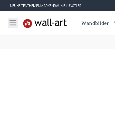
NEUHEITEN
THEMEN
MARKEN
RÄUME
KÜNSTLER
Wandbilder