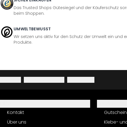
SICHER EINKAUFEN
Das Trusted Shops Gütesiegel und der Käuferschutz sorg
beim Shoppen.
UMWELTBEWUSST
Wir setzen uns aktiv für den Schutz der Umwelt ein und 
Produkte.
Impressum
·
Datenschutzerklärung
·
Widerrufsrecht
Hilfe
Service
Kontakt
Gutschein
Über uns
Klebe- un