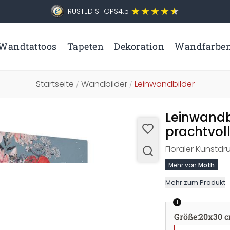
TRUSTED SHOPS
4.51
Wandtattoos
Tapeten
Dekoration
Wandfarbe
Startseite
Wandbilder
Leinwandbilder
/
/
Leinwandb
prachtvol
Floraler Kunstdr
Mehr von
Moth
Mehr zum Produkt
1
Größe
:
20x30 