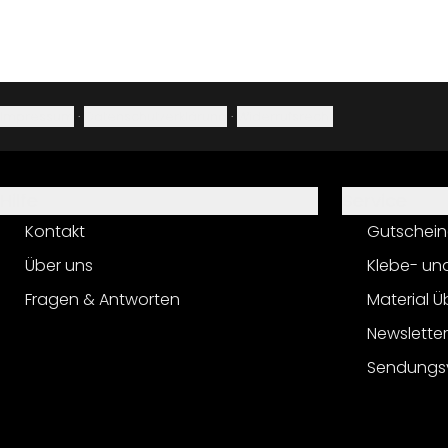
Impressum
·
Datenschutzerklärung
·
Widerrufsrecht
Hilfe
Service
Kontakt
Gutschein
Über uns
Klebe- un
Fragen & Antworten
Material Ü
Newslette
Sendungs