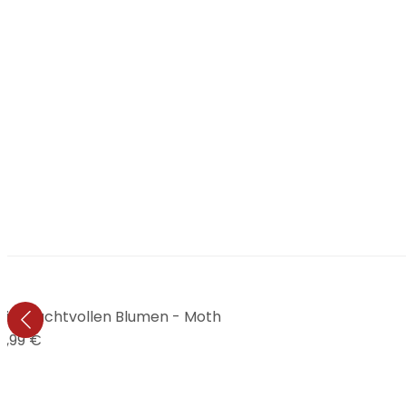
mit prachtvollen Blumen - Moth
9,99 €