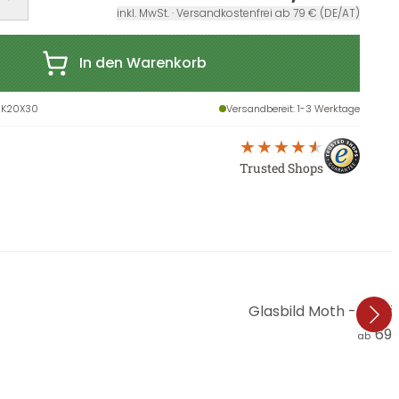
inkl. MwSt. · Versandkostenfrei ab 79 € (DE/AT)
In den Warenkorb
-K20X30
Versandbereit
: 1-3 Werktage
Trusted Shops
Glasbild Moth - Schö
69,
ab