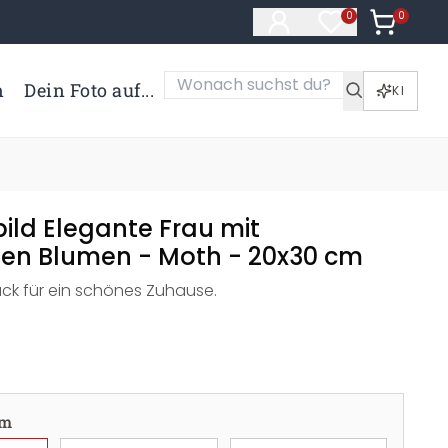
0
Artikel i
0
Artikel im Merk
n
Dein Foto auf...
KI
ild Elegante Frau mit
len Blumen - Moth - 20x30 cm
uck für ein schönes Zuhause.
cm